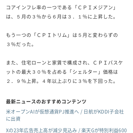
コアインフレ率の一つである「ＣＰＩメジアン」
は、５月の３％から６月は３．１％に上昇した。
もう一つの「ＣＰＩトリム」は５月と変わらずの
３％だった。
また、住宅ローンと家賃で構成され、ＣＰＩバスケ
ットの最大３０％を占める「シェルター」価格は
２．９％上昇。４年以上ぶりに３％を下回った。
最新ニュースのおすすめコンテンツ
米オープンAIが仮想通貨PJ推進へ / 日航がKDDI子会社
に出資
Xの23年広告売上高が減少見込み / 楽天Gが特別利益600