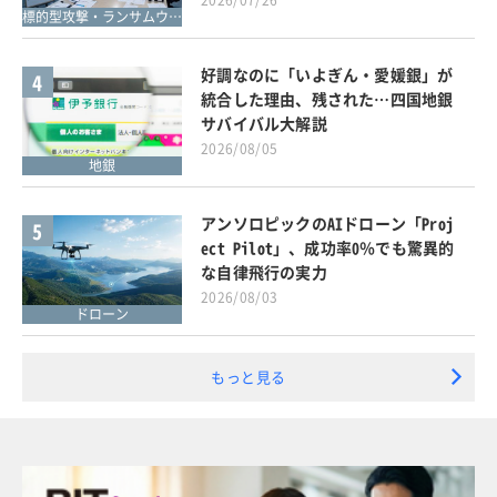
2026/07/26
標的型攻撃・ランサムウェア対策
好調なのに「いよぎん・愛媛銀」が
4
統合した理由、残された…四国地銀
サバイバル大解説
2026/08/05
地銀
アンソロピックのAIドローン「Proj
5
ect Pilot」、成功率0％でも驚異的
な自律飛行の実力
2026/08/03
ドローン
もっと見る