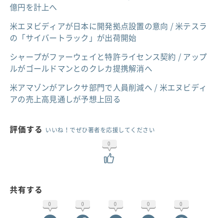
億円を計上へ
米エヌビディアが日本に開発拠点設置の意向 / 米テスラ
の「サイバートラック」が出荷開始
シャープがファーウェイと特許ライセンス契約 / アップ
ルがゴールドマンとのクレカ提携解消へ
米アマゾンがアレクサ部門で人員削減へ / 米エヌビディ
アの売上高見通しが予想上回る
評価する
いいね！でぜひ著者を応援してください
0
共有する
0
0
0
0
0