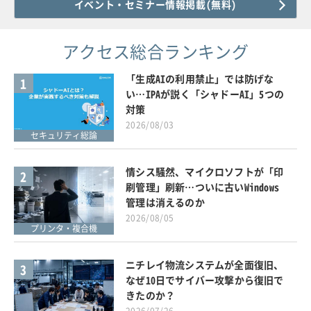
イベント・セミナー情報掲載(無料)
アクセス総合ランキング
「生成AIの利用禁止」では防げな
1
い…IPAが説く「シャドーAI」5つの
対策
2026/08/03
セキュリティ総論
情シス騒然、マイクロソフトが「印
2
刷管理」刷新…ついに古いWindows
管理は消えるのか
2026/08/05
プリンタ・複合機
ニチレイ物流システムが全面復旧、
3
なぜ10日でサイバー攻撃から復旧で
きたのか？