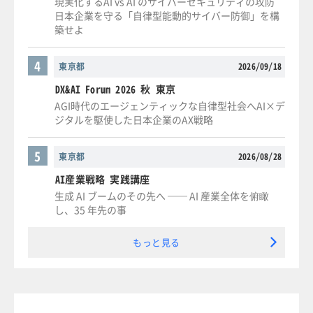
現実化するAI vs AI のサイバーセキュリティの攻防
日本企業を守る「自律型能動的サイバー防御」を構
築せよ
4
東京都
2026/09/18
DX&AI Forum 2026 秋 東京
AGI時代のエージェンティックな自律型社会へAI×デ
ジタルを駆使した日本企業のAX戦略
5
東京都
2026/08/28
AI産業戦略 実践講座
生成 AI ブームのその先へ ── AI 産業全体を俯瞰
し、35 年先の事
もっと見る