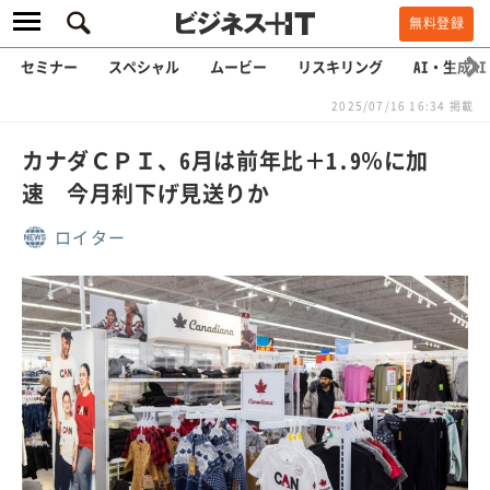
無料登録
セミナー
スペシャル
ムービー
リスキリング
AI・生成AI
2025/07/16 16:34 掲載
カナダＣＰＩ、6月は前年比＋1.9％に加
速 今月利下げ見送りか
ロイター