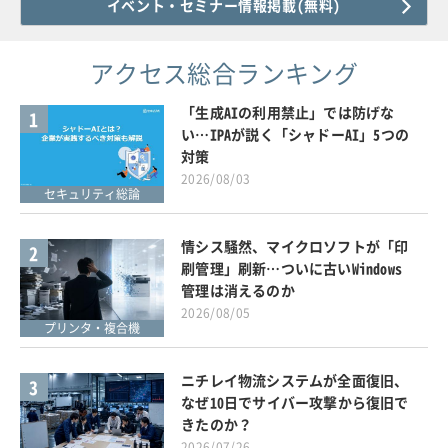
イベント・セミナー情報掲載(無料)
アクセス総合ランキング
「生成AIの利用禁止」では防げな
1
い…IPAが説く「シャドーAI」5つの
対策
2026/08/03
セキュリティ総論
情シス騒然、マイクロソフトが「印
2
刷管理」刷新…ついに古いWindows
管理は消えるのか
2026/08/05
プリンタ・複合機
ニチレイ物流システムが全面復旧、
3
なぜ10日でサイバー攻撃から復旧で
きたのか？
2026/07/26