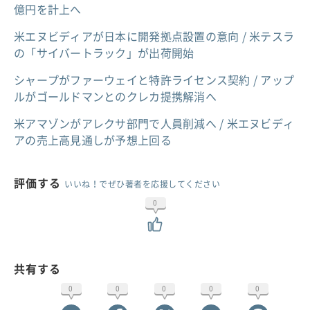
億円を計上へ
米エヌビディアが日本に開発拠点設置の意向 / 米テスラ
の「サイバートラック」が出荷開始
シャープがファーウェイと特許ライセンス契約 / アップ
ルがゴールドマンとのクレカ提携解消へ
米アマゾンがアレクサ部門で人員削減へ / 米エヌビディ
アの売上高見通しが予想上回る
評価する
いいね！でぜひ著者を応援してください
0
共有する
0
0
0
0
0