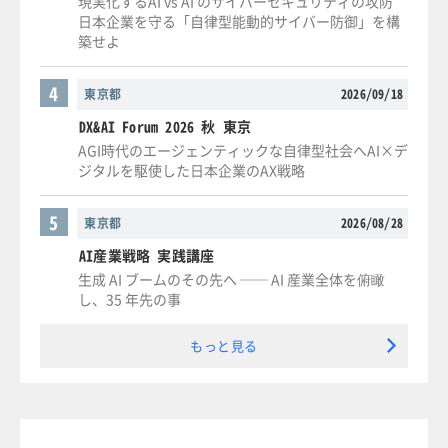
現実化するAI vs AI のサイバーセキュリティの攻防
日本企業を守る「自律型能動的サイバー防御」を構
築せよ
4
東京都
2026/09/18
DX&AI Forum 2026 秋 東京
AGI時代のエージェンティックな自律型社会へAI×デ
ジタルを駆使した日本企業のAX戦略
5
東京都
2026/08/28
AI産業戦略 実践講座
生成 AI ブームのその先へ ── AI 産業全体を俯瞰
し、35 年先の事
もっと見る