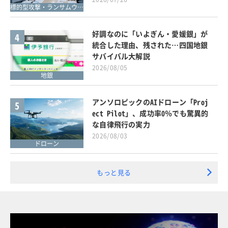
標的型攻撃・ランサムウェア対策
好調なのに「いよぎん・愛媛銀」が
4
統合した理由、残された…四国地銀
サバイバル大解説
2026/08/05
地銀
アンソロピックのAIドローン「Proj
5
ect Pilot」、成功率0％でも驚異的
な自律飛行の実力
2026/08/03
ドローン
もっと見る