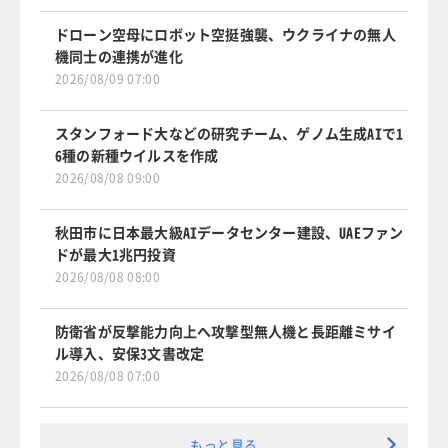
ドローン空母にロボット空挺強襲、ウクライナの無人
機同士の連携が進化
2026/08/09 07:00
スタンフォード大などの研究チーム、ゲノム生成AIで1
6種の新種ウイルスを作成
2026/08/08 09:00
秋田市に日本最大級AIデータセンター建設、UAEファン
ドが最大1兆円投資
2026/08/08 08:00
防衛省が反撃能力向上へ攻撃型無人機と長距離ミサイ
ル導入、安保3文書改定
2026/08/08 07:00
もっと見る