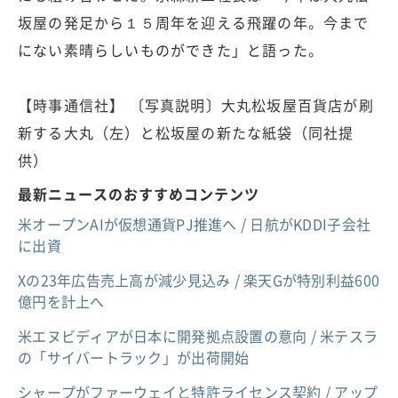
坂屋の発足から１５周年を迎える飛躍の年。今まで
にない素晴らしいものができた」と語った。
【時事通信社】 〔写真説明〕大丸松坂屋百貨店が刷
新する大丸（左）と松坂屋の新たな紙袋（同社提
供）
最新ニュースのおすすめコンテンツ
米オープンAIが仮想通貨PJ推進へ / 日航がKDDI子会社
に出資
Xの23年広告売上高が減少見込み / 楽天Gが特別利益600
億円を計上へ
米エヌビディアが日本に開発拠点設置の意向 / 米テスラ
の「サイバートラック」が出荷開始
シャープがファーウェイと特許ライセンス契約 / アップ