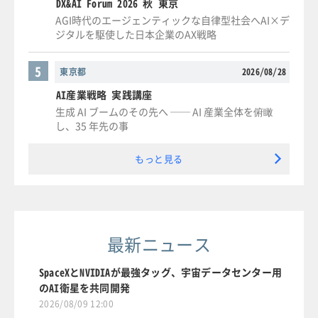
DX&AI Forum 2026 秋 東京
AGI時代のエージェンティックな自律型社会へAI×デ
ジタルを駆使した日本企業のAX戦略
5
東京都
2026/08/28
AI産業戦略 実践講座
生成 AI ブームのその先へ ── AI 産業全体を俯瞰
し、35 年先の事
もっと見る
最新ニュース
SpaceXとNVIDIAが最強タッグ、宇宙データセンター用
のAI衛星を共同開発
2026/08/09 12:00