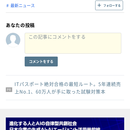
最新ニュース
フォローする
あなたの投稿
コメントをする
ITパスポート絶対合格の最短ルート。5年連続売
PR
PR
PR
上No.1、60万人が手に取った試験対策本