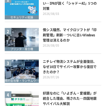
い…IPAが説く「シャドーAI」5つの
対策
2026/08/03
セキュリティ総論
情シス騒然、マイクロソフトが「印
2
刷管理」刷新…ついに古いWindows
管理は消えるのか
2026/08/05
プリンタ・複合機
ニチレイ物流システムが全面復旧、
3
なぜ10日でサイバー攻撃から復旧で
きたのか？
2026/07/26
標的型攻撃・ランサムウェア対策
好調なのに「いよぎん・愛媛銀」が
4
統合した理由、残された…四国地銀
サバイバル大解説