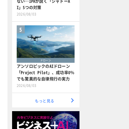
ない…IPAが説く「シャドーA
I」5つの対策
2026/08/03
5
ドローン
アンソロピックのAIドローン
「Project Pilot」、成功率0％
でも驚異的な自律飛行の実力
2026/08/03
もっと見る