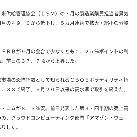
、米供給管理協会（ＩＳＭ）の７月の製造業購買担当者景気
前月の４９．０から低下し、５カ月連続で拡大・縮小の分岐
、ＦＲＢが９月の会合で少なくとも０．２５％ポイントの利
％。前日の３７．７％から上昇した。
融市場の恐怖指数として知られるＣＢＯＥボラティリティ指
０．３８で終了。６月２０日以来の高水準で取引を終えた。
ト・コムが８．３％安。前日発表した第３・四半期の売上高
のの、クラウドコンピューティング部門「アマゾン・ウェ
劣りした。