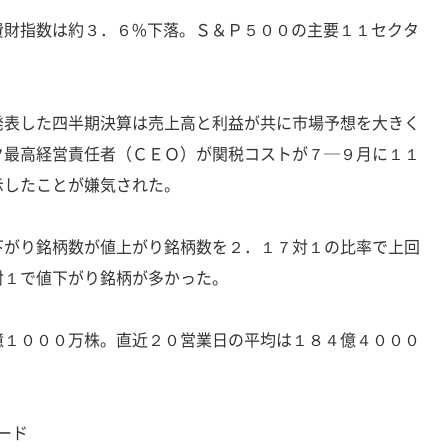
費財指数は約３．６%下落。Ｓ＆Ｐ５００の主要１１セクタ
発表した四半期決算は売上高と利益が共に市場予想を大きく
ク最高経営責任者（ＣＥＯ）が関税コストが７─９月に１１
示したことが嫌気された。
下がり銘柄数が値上がり銘柄数を２．１７対１の比率で上回
対１で値下がり銘柄が多かった。
億１０００万株。直近２０営業日の平均は１８４億４０００
コード