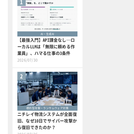
1
AI・生成AI
【最強入門】API課金なし…ロ
ーカルLLMは「無限に頼める作
業員」、ハマる仕事の3条件
2026/07/30
2
標的型攻撃・ランサムウェア対策
ニチレイ物流システムが全面復
旧、なぜ10日でサイバー攻撃か
ら復旧できたのか？