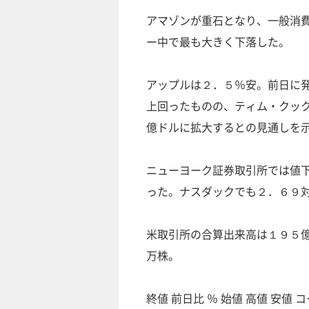
アマゾンが重石となり、一般消
ー中で最も大きく下落した。
アップルは２．５％安。前日に
上回ったものの、ティム・クッ
億ドルに拡大するとの見通しを
ニューヨーク証券取引所では値
った。ナスダックでも２．６９
米取引所の合算出来高は１９５
万株。
終値 前日比 ％ 始値 高値 安値 