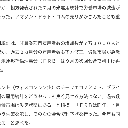
ほか、朝方発表された７月の米雇用統計で労働市場の減速が
まった。アマゾン・ドット・コムの売りがかさんだことも重
用統計は、非農業部門雇用者数の増加数が７万３０００人と
ほか、過去２カ月分の雇用者数も下方修正。労働市場が急激
、米連邦準備理事会（ＦＲＢ）は９月の次回会合で利下げ再
た。
メント（ウィスコンシン州）のチーフエコノミスト、ブライ
回の雇用統計をどうやっても良く見せる方法はない。過去数
労働市場は失速状態にある」と指摘。「ＦＲＢは昨年、７月
いう失策を犯し、その次の会合で利下げを行った。今年も同
なる」と述べた。