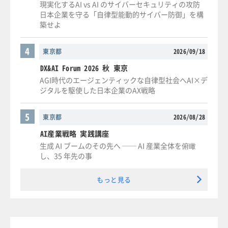
現実化するAI vs AI のサイバーセキュリティの攻防
日本企業を守る「自律型能動的サイバー防御」を構
築せよ
4
東京都
2026/09/18
DX&AI Forum 2026 秋 東京
AGI時代のエージェンティックな自律型社会へAI×デ
ジタルを駆使した日本企業のAX戦略
5
東京都
2026/08/28
AI産業戦略 実践講座
生成 AI ブームのその先へ ── AI 産業全体を俯瞰
し、35 年先の事
もっと見る