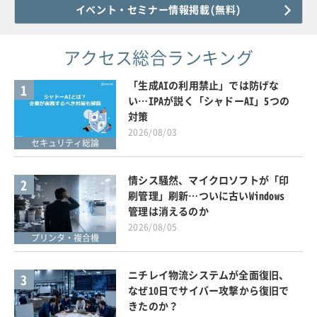
イベント・セミナー情報掲載(無料)
アクセス総合ランキング
「生成AIの利用禁止」では防げな
1
い…IPAが説く「シャドーAI」5つの
対策
2026/08/03
セキュリティ総論
情シス騒然、マイクロソフトが「印
2
刷管理」刷新…ついに古いWindows
管理は消えるのか
2026/08/05
プリンタ・複合機
ニチレイ物流システムが全面復旧、
3
なぜ10日でサイバー攻撃から復旧で
きたのか？