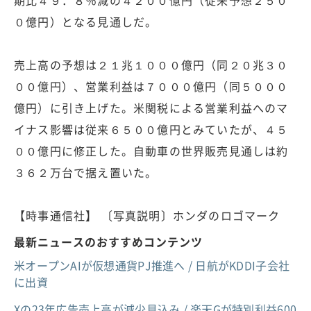
０億円）となる見通しだ。
売上高の予想は２１兆１０００億円（同２０兆３０
００億円）、営業利益は７０００億円（同５０００
億円）に引き上げた。米関税による営業利益へのマ
イナス影響は従来６５００億円とみていたが、４５
００億円に修正した。自動車の世界販売見通しは約
３６２万台で据え置いた。
【時事通信社】 〔写真説明〕ホンダのロゴマーク
最新ニュースのおすすめコンテンツ
米オープンAIが仮想通貨PJ推進へ / 日航がKDDI子会社
に出資
Xの23年広告売上高が減少見込み / 楽天Gが特別利益600