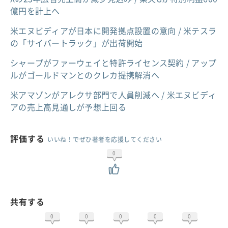
億円を計上へ
米エヌビディアが日本に開発拠点設置の意向 / 米テスラ
の「サイバートラック」が出荷開始
シャープがファーウェイと特許ライセンス契約 / アップ
ルがゴールドマンとのクレカ提携解消へ
米アマゾンがアレクサ部門で人員削減へ / 米エヌビディ
アの売上高見通しが予想上回る
評価する
いいね！でぜひ著者を応援してください
0
共有する
0
0
0
0
0