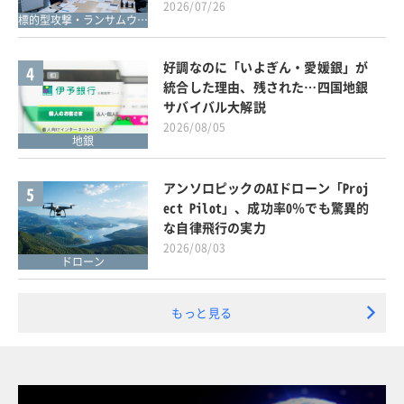
2026/07/26
標的型攻撃・ランサムウェア対策
好調なのに「いよぎん・愛媛銀」が
4
統合した理由、残された…四国地銀
サバイバル大解説
2026/08/05
地銀
アンソロピックのAIドローン「Proj
5
ect Pilot」、成功率0％でも驚異的
な自律飛行の実力
2026/08/03
ドローン
もっと見る