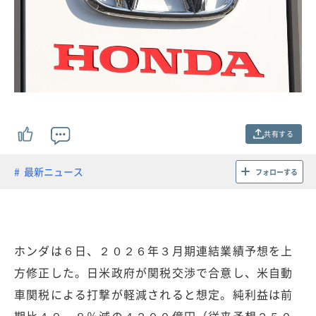
共有する
最新ニュース
フォローする
ホンダは６日、２０２６年３月期連結業績予想を上
方修正した。日米政府が関税交渉で合意し、米自動
車関税による打撃が軽減されると想定。純利益は前
期比４９．８％減の４２００億円（従来予想２５０