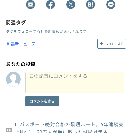
関連タグ
タグをフォローすると最新情報が表示されます
最新ニュース
フォローする
あなたの投稿
コメントをする
ITパスポート絶対合格の最短ルート。5年連続売
PR
PR
PR
上No.1、60万人が手に取った試験対策本