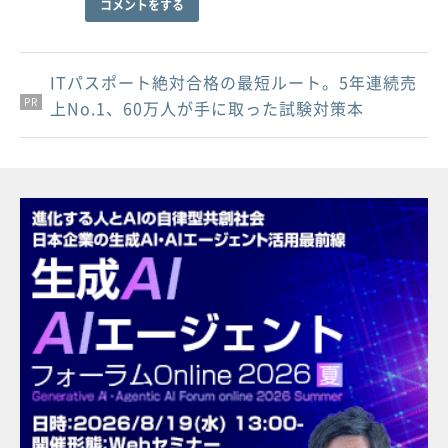
コメントをする
ITパスポート絶対合格の最短ルート。5年連続売
PR
PR
PR
上No.1、60万人が手に取った試験対策本