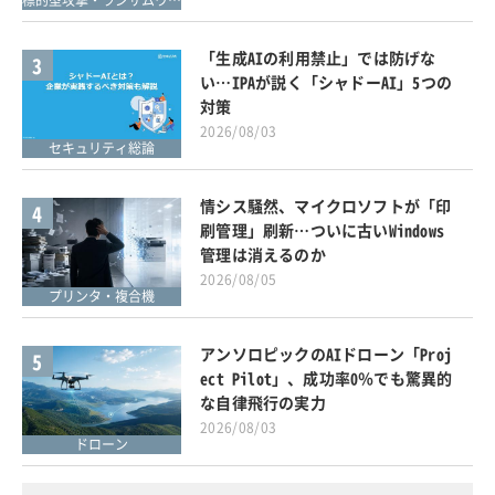
標的型攻撃・ランサムウェア対策
「生成AIの利用禁止」では防げな
3
い…IPAが説く「シャドーAI」5つの
対策
2026/08/03
セキュリティ総論
情シス騒然、マイクロソフトが「印
4
刷管理」刷新…ついに古いWindows
管理は消えるのか
2026/08/05
プリンタ・複合機
アンソロピックのAIドローン「Proj
5
ect Pilot」、成功率0％でも驚異的
な自律飛行の実力
2026/08/03
ドローン