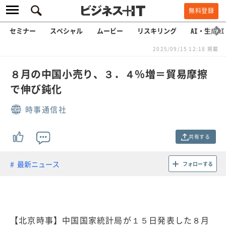
無料登録
セミナー
スペシャル
ムービー
リスキリング
AI・生成AI
2025/09/15 12:18 掲載
８月の中国小売り、３．４％増＝貿易摩擦
で伸び鈍化
時事通信社
共有する
最新ニュース
フォローする
【北京時事】中国国家統計局が１５日発表した８月