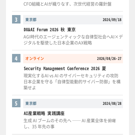
CFO組織とAIが織りなす、次世代経営の羅針盤
3
東京都
2026/09/18
DX&AI Forum 2026 秋 東京
AGI時代のエージェンティックな自律型社会へAI×デ
ジタルを駆使した日本企業のAX戦略
4
オンライン
2026/08/26-27
Security Management Conference 2026 夏
現実化するAI vs AI のサイバーセキュリティの攻防
日本企業を守る「自律型能動的サイバー防御」を構
築せよ
5
東京都
2026/08/28
AI産業戦略 実践講座
生成 AI ブームのその先へ ── AI 産業全体を俯瞰
し、35 年先の事