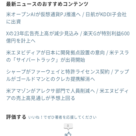
最新ニュースのおすすめコンテンツ
米オープンAIが仮想通貨PJ推進へ / 日航がKDDI子会社
に出資
Xの23年広告売上高が減少見込み / 楽天Gが特別利益600
億円を計上へ
米エヌビディアが日本に開発拠点設置の意向 / 米テスラ
の「サイバートラック」が出荷開始
シャープがファーウェイと特許ライセンス契約 / アップ
ルがゴールドマンとのクレカ提携解消へ
米アマゾンがアレクサ部門で人員削減へ / 米エヌビディ
アの売上高見通しが予想上回る
評価する
いいね！でぜひ著者を応援してください
0