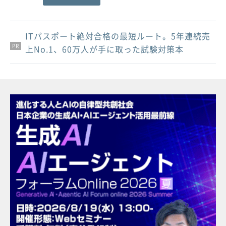
ITパスポート絶対合格の最短ルート。5年連続売
PR
PR
PR
上No.1、60万人が手に取った試験対策本