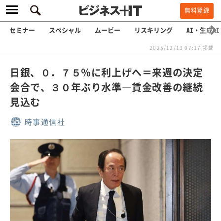
無料登録
セミナー
スペシャル
ムービー
リスキリング
AI・生成AI
2025/12/13 07:17 掲載
日銀、０．７５％に利上げへ＝来週の決定
会合で、３０年ぶり水準―賃金改善の継続
見込む
時事通信社