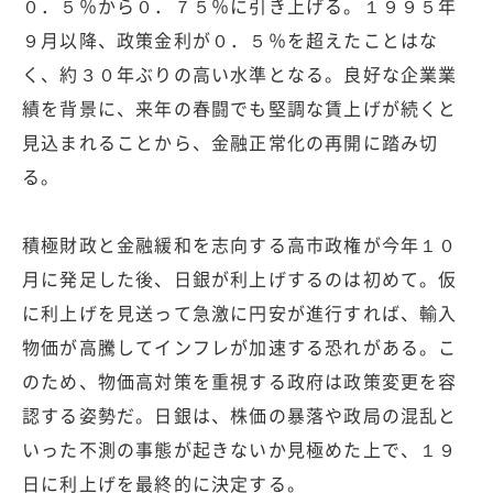
０．５％から０．７５％に引き上げる。１９９５年
９月以降、政策金利が０．５％を超えたことはな
く、約３０年ぶりの高い水準となる。良好な企業業
績を背景に、来年の春闘でも堅調な賃上げが続くと
見込まれることから、金融正常化の再開に踏み切
る。
積極財政と金融緩和を志向する高市政権が今年１０
月に発足した後、日銀が利上げするのは初めて。仮
に利上げを見送って急激に円安が進行すれば、輸入
物価が高騰してインフレが加速する恐れがある。こ
のため、物価高対策を重視する政府は政策変更を容
認する姿勢だ。日銀は、株価の暴落や政局の混乱と
いった不測の事態が起きないか見極めた上で、１９
日に利上げを最終的に決定する。