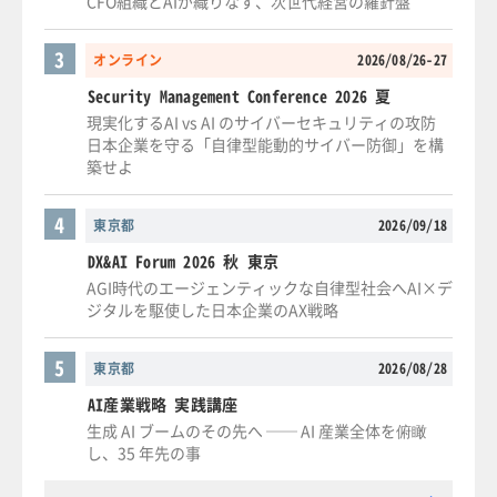
CFO組織とAIが織りなす、次世代経営の羅針盤
3
オンライン
2026/08/26-27
Security Management Conference 2026 夏
現実化するAI vs AI のサイバーセキュリティの攻防
日本企業を守る「自律型能動的サイバー防御」を構
築せよ
4
東京都
2026/09/18
DX&AI Forum 2026 秋 東京
AGI時代のエージェンティックな自律型社会へAI×デ
ジタルを駆使した日本企業のAX戦略
5
東京都
2026/08/28
AI産業戦略 実践講座
生成 AI ブームのその先へ ── AI 産業全体を俯瞰
し、35 年先の事