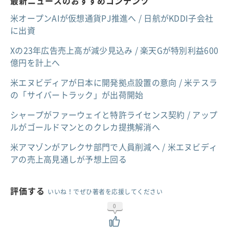
最新ニュースのおすすめコンテンツ
米オープンAIが仮想通貨PJ推進へ / 日航がKDDI子会社
に出資
Xの23年広告売上高が減少見込み / 楽天Gが特別利益600
億円を計上へ
米エヌビディアが日本に開発拠点設置の意向 / 米テスラ
の「サイバートラック」が出荷開始
シャープがファーウェイと特許ライセンス契約 / アップ
ルがゴールドマンとのクレカ提携解消へ
米アマゾンがアレクサ部門で人員削減へ / 米エヌビディ
アの売上高見通しが予想上回る
評価する
いいね！でぜひ著者を応援してください
0