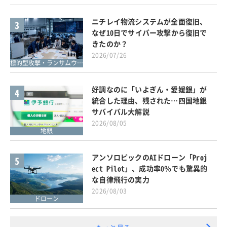
ニチレイ物流システムが全面復旧、
3
なぜ10日でサイバー攻撃から復旧で
きたのか？
2026/07/26
標的型攻撃・ランサムウェア対策
好調なのに「いよぎん・愛媛銀」が
4
統合した理由、残された…四国地銀
サバイバル大解説
2026/08/05
地銀
アンソロピックのAIドローン「Proj
5
ect Pilot」、成功率0％でも驚異的
な自律飛行の実力
2026/08/03
ドローン