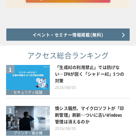
イベント・セミナー情報掲載(無料)
アクセス総合ランキング
「生成AIの利用禁止」では防げな
1
い…IPAが説く「シャドーAI」5つの
対策
2026/08/03
セキュリティ総論
情シス騒然、マイクロソフトが「印
2
刷管理」刷新…ついに古いWindows
管理は消えるのか
2026/08/05
プリンタ・複合機