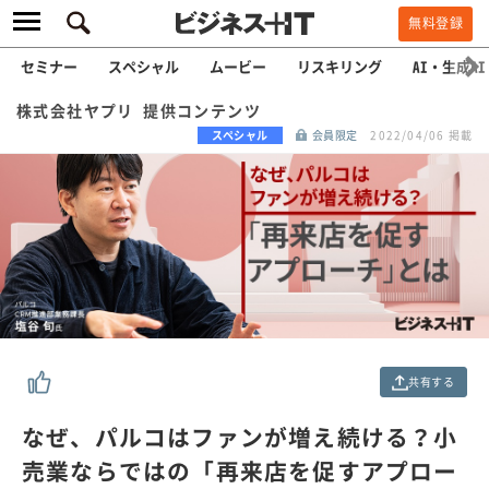
無料登録
セミナー
スペシャル
ムービー
リスキリング
AI・生成AI
株式会社ヤプリ 提供コンテンツ
スペシャル
会員限定
2022/04/06 掲載
共有する
なぜ、パルコはファンが増え続ける？小
売業ならではの「再来店を促すアプロー