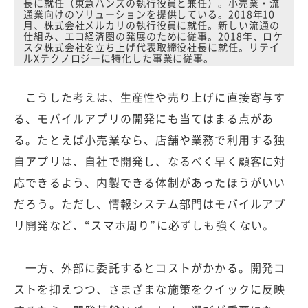
長に就任（東急ハンズの執行役員と兼任）。小売業・流
通業向けのソリューションを提供している。2018年10
月、株式会社メルカリの執行役員に就任。新しい流通の
仕組み、エコ経済圏の発展のために従事。2018年、ロケ
スタ株式会社を立ち上げ代表取締役社長に就任。リテイ
ルXテクノロジーに特化した事業に従事。
こうした考えは、生産性や売り上げに直接寄与す
る、モバイルアプリの開発にも当てはまる点があ
る。たとえば小売業なら、店舗や業務で利用する独
自アプリは、自社で開発し、なるべく早く顧客に対
応できるよう、内製できる体制があったほうがいい
だろう。ただし、情報システム部門はモバイルアプ
リ開発など、“スマホ周り”に必ずしも強くない。
一方、外部に委託するとコストがかかる。開発コ
ストを抑えつつ、さまざまな施策をクイックに反映