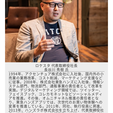
ロケスタ 代表取締役社長
長谷川 秀樹 氏
1994年、アクセンチュア株式会社に入社後、国内外の小
売業の業務改革、コスト削減、マーケティング支援など
に従事。2008年、株式会社東急ハンズに入社後、情報シ
ステム部門、物流部門、通販事業の責任者として改革を
実施。デジタルマーケティング領域では、ツイッター、
フェイスブック、コレカモネットなどソーシャルメディ
アを推進。その後、オムニチャネル推進の責任者とな
り、東急ハンズアプリでは、次世代のお買い物体験への
変革を推進している。2011年、同社、執行役員に昇進。
2013年、ハンズラボ株式会社を立ち上げ、代表取締役社