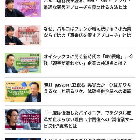
パルコ塩谷氏が語る、Web？ SNS？ アプリ？
最適な顧客アプローチを見つける方法とは
なぜ、パルコはファンが増え続ける？小売業
ならではの「再来店を促すアプローチ」とは
オイシックスに聞く新時代の「OMO戦略」、今
後「顧客が離れない」企業の共通点とは？
MUJI passport立役者 奥谷氏が「CXばかり考
えるな」と語るワケ、体験提供企業への道筋
「一度は低迷したパイオニア」でデジタル変
革が止まらない理由 V字回復への“製造業サー
ビス化”戦略とは