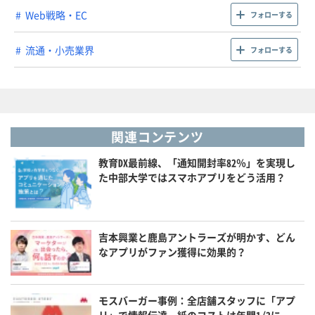
Web戦略・EC
フォローする
流通・小売業界
フォローする
関連コンテンツ
教育DX最前線、「通知開封率82％」を実現し
た中部大学ではスマホアプリをどう活用？
吉本興業と鹿島アントラーズが明かす、どん
なアプリがファン獲得に効果的？
モスバーガー事例：全店舗スタッフに「アプ
リ」で情報伝達、紙のコストは年間1/3に