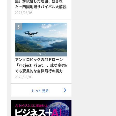
銀」が統合した理由、残され
た…四国地銀サバイバル大解説
2026/08/05
5
ドローン
アンソロピックのAIドローン
「Project Pilot」、成功率0％
でも驚異的な自律飛行の実力
2026/08/03
もっと見る