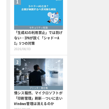
1
セキュリティ総論
「生成AIの利用禁止」では防げ
ない…IPAが説く「シャドーA
I」5つの対策
2026/08/03
2
プリンタ・複合機
情シス騒然、マイクロソフトが
「印刷管理」刷新…ついに古い
Windows管理は消えるのか