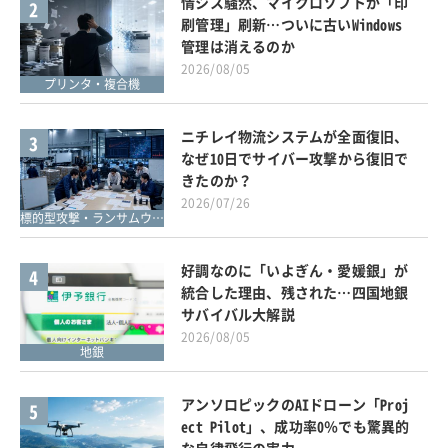
情シス騒然、マイクロソフトが「印
2
刷管理」刷新…ついに古いWindows
管理は消えるのか
2026/08/05
プリンタ・複合機
ニチレイ物流システムが全面復旧、
3
なぜ10日でサイバー攻撃から復旧で
きたのか？
2026/07/26
標的型攻撃・ランサムウェア対策
好調なのに「いよぎん・愛媛銀」が
4
統合した理由、残された…四国地銀
サバイバル大解説
2026/08/05
地銀
アンソロピックのAIドローン「Proj
5
ect Pilot」、成功率0％でも驚異的
な自律飛行の実力