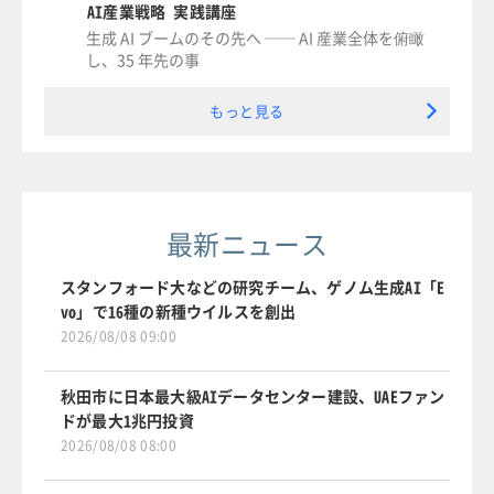
AI産業戦略 実践講座
生成 AI ブームのその先へ ── AI 産業全体を俯瞰
し、35 年先の事
もっと見る
最新ニュース
スタンフォード大などの研究チーム、ゲノム生成AI「E
vo」で16種の新種ウイルスを創出
2026/08/08 09:00
秋田市に日本最大級AIデータセンター建設、UAEファン
ドが最大1兆円投資
2026/08/08 08:00