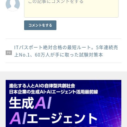
コメントをする
ITパスポート絶対合格の最短ルート。5年連続売
PR
PR
PR
上No.1、60万人が手に取った試験対策本