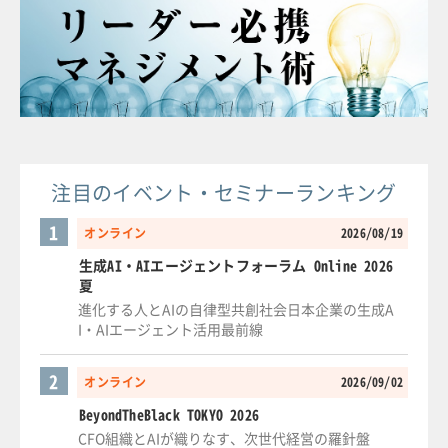
注目のイベント・セミナーランキング
1
オンライン
2026/08/19
生成AI・AIエージェントフォーラム Online 2026
夏
進化する人とAIの自律型共創社会日本企業の生成A
I・AIエージェント活用最前線
2
オンライン
2026/09/02
BeyondTheBlack TOKYO 2026
CFO組織とAIが織りなす、次世代経営の羅針盤