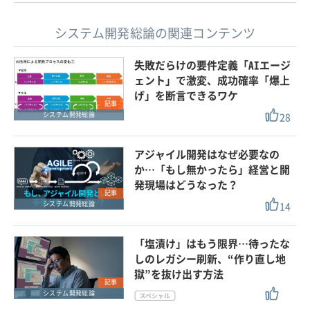
システム開発総論の関連コンテンツ
失敗だらけの要件定義「AIエージ
ェント」で激変、成功確率「爆上
げ」を断言できるワケ
記事
28
システム開発総論
アジャイル開発はなぜ必要なの
か…「もし無かったら」経営と開
発現場はどうなった？
記事
14
システム開発総論
「塩漬け」はもう限界…待ったな
しのレガシー刷新、“作り直し地
獄”を抜け出す方法
記事
システム開発総論