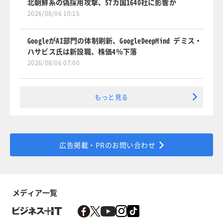
北朝鮮系の偽採用攻撃、57カ国1640社に影響か
2026/08/06 10:15
GoogleがAI部門の体制刷新、GoogleDeepMind デミス・
ハサビス氏は新設職、株価4％下落
2026/08/06 07:00
もっと見る
広告掲載・PRのお問い合わせ
メディア一覧