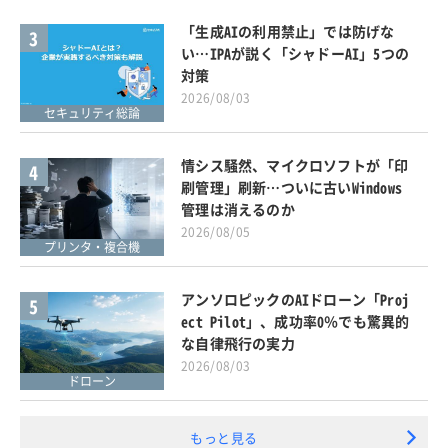
「生成AIの利用禁止」では防げな
3
い…IPAが説く「シャドーAI」5つの
対策
2026/08/03
セキュリティ総論
情シス騒然、マイクロソフトが「印
4
刷管理」刷新…ついに古いWindows
管理は消えるのか
2026/08/05
プリンタ・複合機
アンソロピックのAIドローン「Proj
5
ect Pilot」、成功率0％でも驚異的
な自律飛行の実力
2026/08/03
ドローン
もっと見る