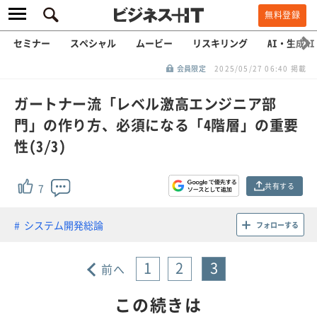
無料登録
セミナー
スペシャル
ムービー
リスキリング
AI・生成AI
会員限定
2025/05/27 06:40 掲載
ガートナー流「レベル激高エンジニア部
門」の作り方、必須になる「4階層」の重要
性(3/3)
共有する
7
システム開発総論
フォローする
1
2
3
前へ
この続きは