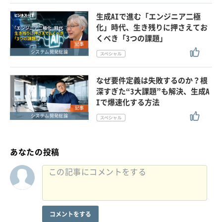
生成AIで進む「エンジニア二極
化」時代、生き残りに押さえてお
くべき「3つの課題」
記事
システム開発総論
なぜ要件定義は失敗するのか？根
深すぎた“3大課題”も解決、生成A
Iで爆速化する方法
記事
システム開発総論
あなたの投稿
コメントをする