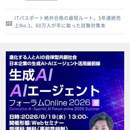
ITパスポート絶対合格の最短ルート。5年連続売
PR
PR
PR
上No.1、60万人が手に取った試験対策本