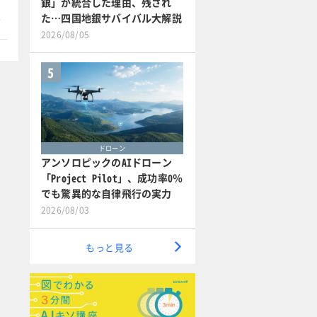
銀」が統合した理由、残され
本
た…四国地銀サバイバル大解説
2026/08/05
5
ドローン
アンソロピックのAIドローン
「Project Pilot」、成功率0％
でも驚異的な自律飛行の実力
2026/08/03
もっと見る