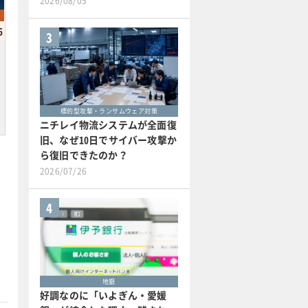
2026/08/05
6
3
標的型攻撃・ランサムウェア対策
ニチレイ物流システムが全面復
旧、なぜ10日でサイバー攻撃か
ら復旧できたのか？
2026/07/26
4
地銀
好調なのに「いよぎん・愛媛