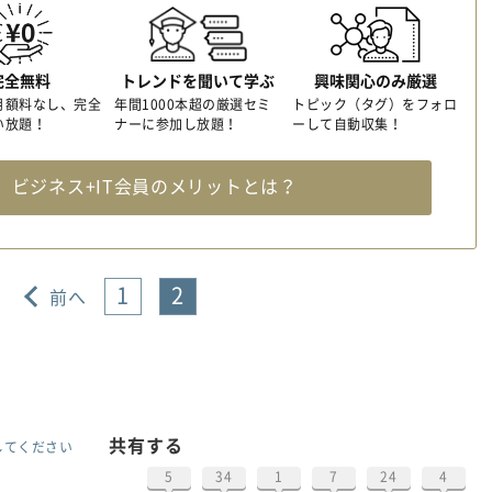
完全無料
トレンドを聞いて学ぶ
興味関心のみ厳選
月額料なし、完全
年間1000本超の厳選セミ
トピック（タグ）をフォロ
い放題！
ナーに参加し放題！
ーして自動収集！
料
ビジネス+IT会員のメリットとは？
1
2
前へ
共有する
してください
5
34
1
7
24
4