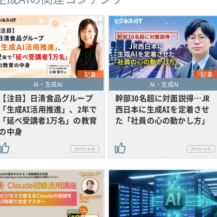
記事
記事
AI・生成AI
AI・生成AI
【注目】日清食品グループ
幹部30名超に対面説得…JR
「生成AI活用推進」、2年で
西日本に生成AIを定着させ
「延べ受講者1万名」の教育
た「社員の心の動かし方」
の中身