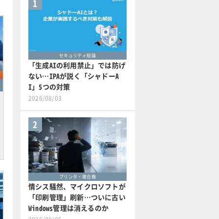
1
セキュリティ総論
「生成AIの利用禁止」では防げ
ない…IPAが説く「シャドーA
I」5つの対策
2026/08/03
2
プリンタ・複合機
情シス騒然、マイクロソフトが
「印刷管理」刷新…ついに古い
Windows管理は消えるのか