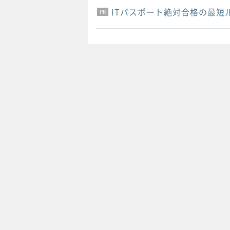
ITパスポート絶対合格の最短
PR
PR
PR