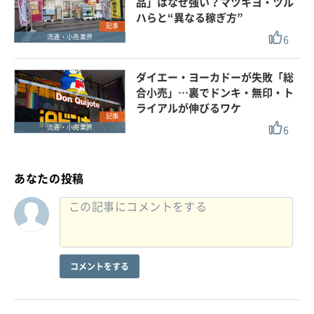
品」はなぜ強い？マツキヨ・ツル
ハらと“異なる稼ぎ方”
記事
6
流通・小売業界
ダイエー・ヨーカドーが失敗「総
合小売」…裏でドンキ・無印・ト
ライアルが伸びるワケ
記事
6
流通・小売業界
あなたの投稿
コメントをする