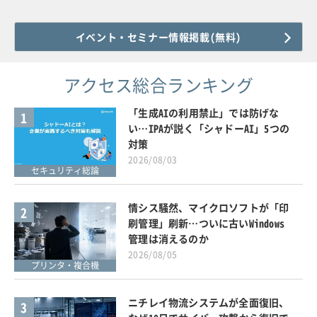
イベント・セミナー情報掲載(無料)
アクセス総合ランキング
「生成AIの利用禁止」では防げな
1
い…IPAが説く「シャドーAI」5つの
対策
2026/08/03
セキュリティ総論
情シス騒然、マイクロソフトが「印
2
刷管理」刷新…ついに古いWindows
管理は消えるのか
2026/08/05
プリンタ・複合機
ニチレイ物流システムが全面復旧、
3