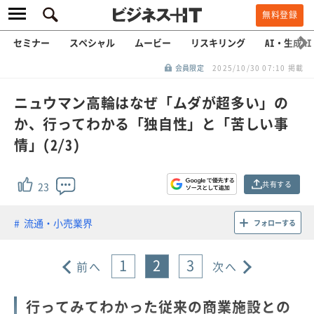
無料登録
セミナー
スペシャル
ムービー
リスキリング
AI・生成AI
会員限定
2025/10/30 07:10 掲載
ニュウマン高輪はなぜ「ムダが超多い」の
か、行ってわかる「独自性」と「苦しい事
情」(2/3)
共有する
23
流通・小売業界
フォローする
1
2
3
前へ
次へ
行ってみてわかった従来の商業施設との