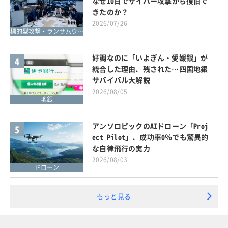
なぜ10日でサイバー攻撃から復旧で
きたのか？
2026/07/26
標的型攻撃・ランサムウェア対策
好調なのに「いよぎん・愛媛銀」が
4
統合した理由、残された…四国地銀
サバイバル大解説
2026/08/05
地銀
アンソロピックのAIドローン「Proj
5
ect Pilot」、成功率0％でも驚異的
な自律飛行の実力
2026/08/03
ドローン
もっと見る