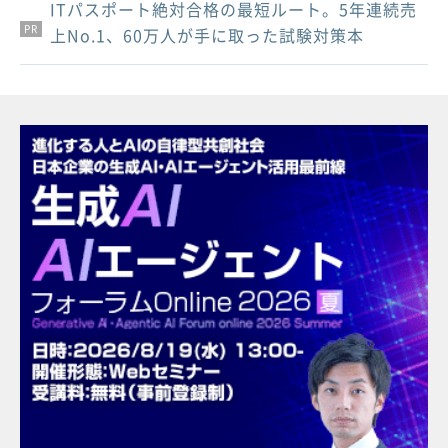
ITパスポート絶対合格の最短ルート。5年連続売
PR
PR
PR
上No.1、60万人が手に取った試験対策本