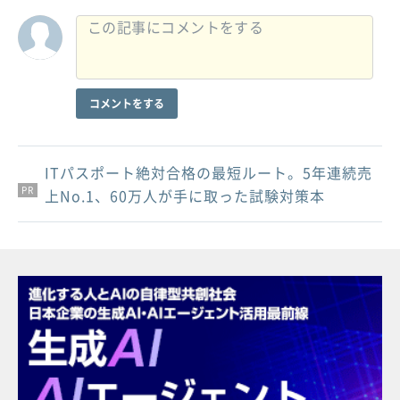
コメントをする
ITパスポート絶対合格の最短ルート。5年連続売
PR
PR
PR
上No.1、60万人が手に取った試験対策本