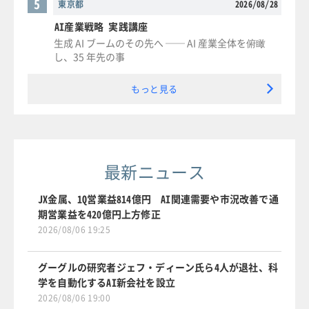
5
東京都
2026/08/28
AI産業戦略 実践講座
生成 AI ブームのその先へ ── AI 産業全体を俯瞰
し、35 年先の事
もっと見る
最新ニュース
JX金属、1Q営業益814億円 AI関連需要や市況改善で通
期営業益を420億円上方修正
2026/08/06 19:25
グーグルの研究者ジェフ・ディーン氏ら4人が退社、科
学を自動化するAI新会社を設立
2026/08/06 19:00