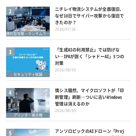
ニチレイ物流システムが全面復旧、
2
なぜ10日でサイバー攻撃から復旧で
きたのか？
2026/07/26
標的型攻撃・ランサムウェア対策
「生成AIの利用禁止」では防げな
3
い…IPAが説く「シャドーAI」5つの
対策
2026/08/03
セキュリティ総論
情シス騒然、マイクロソフトが「印
4
刷管理」刷新…ついに古いWindows
管理は消えるのか
2026/08/05
プリンタ・複合機
アンソロピックのAIドローン「Proj
5