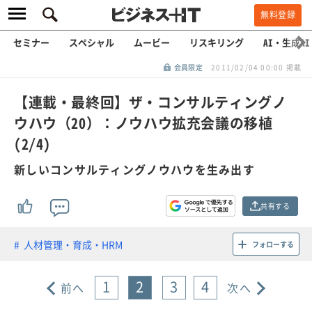
無料登録
セミナー
スペシャル
ムービー
リスキリング
AI・生成AI
会員限定
2011/02/04 00:00 掲載
【連載・最終回】ザ・コンサルティングノ
ウハウ（20）：ノウハウ拡充会議の移植
(2/4)
新しいコンサルティングノウハウを生み出す
共有する
人材管理・育成・HRM
フォローする
1
2
3
4
前へ
次へ