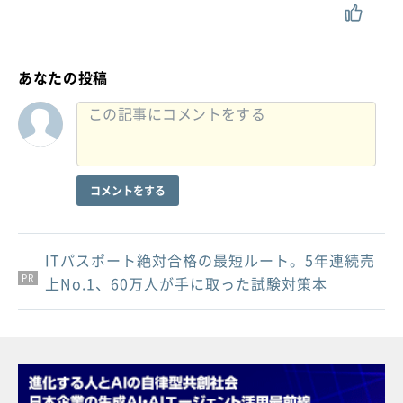
あなたの投稿
コメントをする
ITパスポート絶対合格の最短ルート。5年連続売
PR
PR
PR
上No.1、60万人が手に取った試験対策本