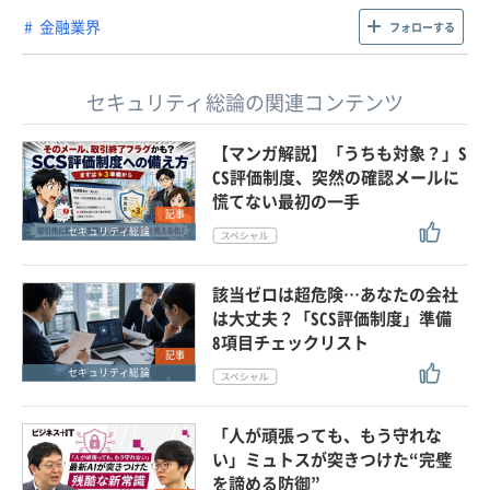
金融業界
フォローする
セキュリティ総論の関連コンテンツ
【マンガ解説】「うちも対象？」S
CS評価制度、突然の確認メールに
慌てない最初の一手
記事
セキュリティ総論
該当ゼロは超危険…あなたの会社
は大丈夫？「SCS評価制度」準備
8項目チェックリスト
記事
セキュリティ総論
「人が頑張っても、もう守れな
い」ミュトスが突きつけた“完璧
を諦める防御”