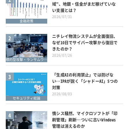
域”、地銀・信金がまだ稼げていな
い支援とは？
2026/07/31
金融政策
ニチレイ物流システムが全面復旧、
2
なぜ10日でサイバー攻撃から復旧で
きたのか？
2026/07/26
標的型攻撃・ランサムウェア対策
「生成AIの利用禁止」では防げな
3
い…IPAが説く「シャドーAI」5つの
対策
2026/08/03
セキュリティ総論
情シス騒然、マイクロソフトが「印
4
刷管理」刷新…ついに古いWindows
管理は消えるのか