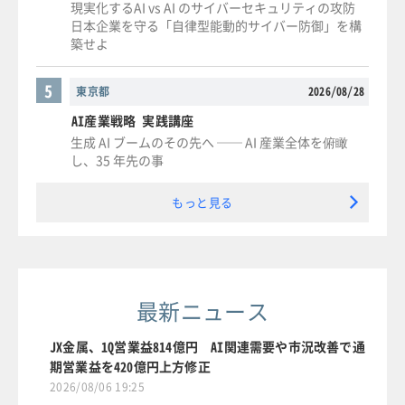
現実化するAI vs AI のサイバーセキュリティの攻防
日本企業を守る「自律型能動的サイバー防御」を構
築せよ
5
東京都
2026/08/28
AI産業戦略 実践講座
生成 AI ブームのその先へ ── AI 産業全体を俯瞰
し、35 年先の事
もっと見る
最新ニュース
JX金属、1Q営業益814億円 AI関連需要や市況改善で通
期営業益を420億円上方修正
2026/08/06 19:25