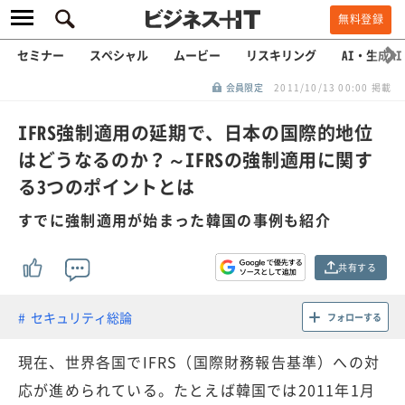
無料登録
セミナー
スペシャル
ムービー
リスキリング
AI・生成AI
会員限定
2011/10/13 00:00 掲載
IFRS強制適用の延期で、日本の国際的地位
はどうなるのか？～IFRSの強制適用に関す
る3つのポイントとは
すでに強制適用が始まった韓国の事例も紹介
共有する
セキュリティ総論
フォローする
現在、世界各国でIFRS（国際財務報告基準）への対
応が進められている。たとえば韓国では2011年1月