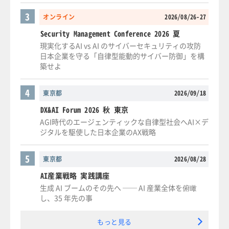
3
オンライン
2026/08/26-27
Security Management Conference 2026 夏
現実化するAI vs AI のサイバーセキュリティの攻防
日本企業を守る「自律型能動的サイバー防御」を構
築せよ
4
東京都
2026/09/18
DX&AI Forum 2026 秋 東京
AGI時代のエージェンティックな自律型社会へAI×デ
ジタルを駆使した日本企業のAX戦略
5
東京都
2026/08/28
AI産業戦略 実践講座
生成 AI ブームのその先へ ── AI 産業全体を俯瞰
し、35 年先の事
もっと見る