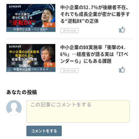
中小企業の52.7％が後継者不在、
それでも成長企業が密かに着手す
る“逆転DX”の正体
記事
中堅中小企業・ベンチャー
中小企業のDX実施率「衝撃の4.
6％」…経産省が語る実は「ITベ
ンダーら」にもある課題
記事
中堅中小企業・ベンチャー
あなたの投稿
コメントをする