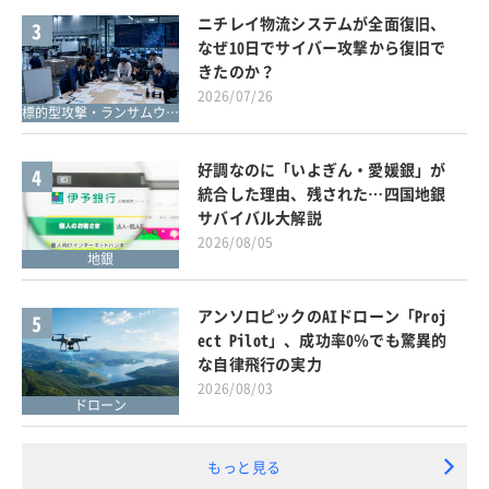
ニチレイ物流システムが全面復旧、
3
なぜ10日でサイバー攻撃から復旧で
きたのか？
2026/07/26
標的型攻撃・ランサムウェア対策
好調なのに「いよぎん・愛媛銀」が
4
統合した理由、残された…四国地銀
サバイバル大解説
2026/08/05
地銀
アンソロピックのAIドローン「Proj
5
ect Pilot」、成功率0％でも驚異的
な自律飛行の実力
2026/08/03
ドローン
もっと見る