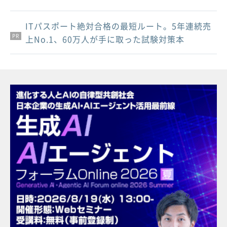
ITパスポート絶対合格の最短ルート。5年連続売
PR
PR
PR
上No.1、60万人が手に取った試験対策本