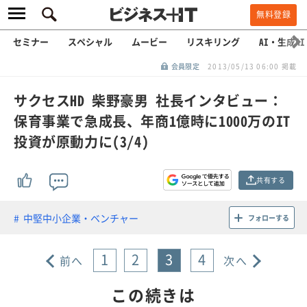
無料登録
セミナー
スペシャル
ムービー
リスキリング
AI・生成AI
会員限定
2013/05/13 06:00 掲載
サクセスHD 柴野豪男 社長インタビュー：
保育事業で急成長、年商1億時に1000万のIT
投資が原動力に(3/4)
共有する
中堅中小企業・ベンチャー
フォローする
1
2
3
4
前へ
次へ
この続きは