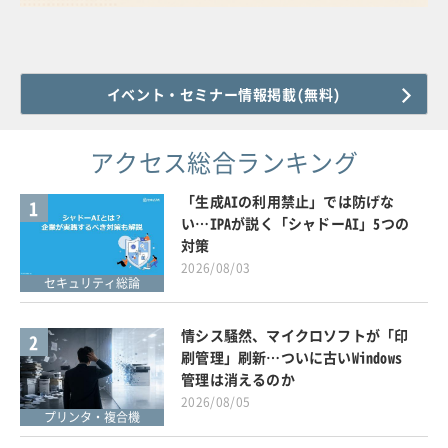
イベント・セミナー情報掲載(無料)
アクセス総合ランキング
「生成AIの利用禁止」では防げな
1
い…IPAが説く「シャドーAI」5つの
対策
2026/08/03
セキュリティ総論
情シス騒然、マイクロソフトが「印
2
刷管理」刷新…ついに古いWindows
管理は消えるのか
2026/08/05
プリンタ・複合機