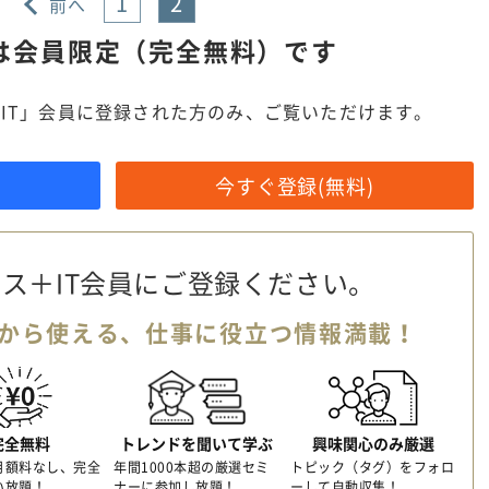
1
2
前へ
は
会員限定（完全無料）です
IT」会員に登録された方のみ、ご覧いただけます。
今すぐ登録(無料)
ス＋IT会員に
ご登録ください。
から使える、
仕事に役立つ情報満載！
完全無料
トレンドを聞いて学ぶ
興味関心のみ厳選
月額料なし、完全
年間1000本超の厳選セミ
トピック（タグ）をフォロ
い放題！
ナーに参加し放題！
ーして自動収集！