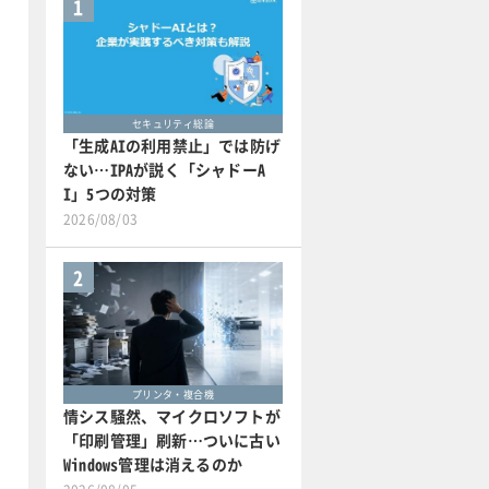
1
セキュリティ総論
「生成AIの利用禁止」では防げ
ない…IPAが説く「シャドーA
I」5つの対策
2026/08/03
2
プリンタ・複合機
情シス騒然、マイクロソフトが
「印刷管理」刷新…ついに古い
Windows管理は消えるのか