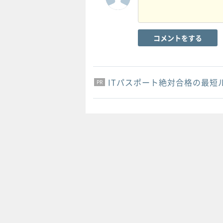
コメントをする
ITパスポート絶対合格の最短
PR
PR
PR