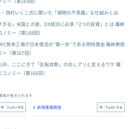
ミー（第169回）
京大・西村いくこ氏に聞いた「植物の不思議」な仕組みとは
ぎる」米国との差、DX成功に必須「2つの投資」とは 篠﨑
ノミー（第168回）
SMC熊本工場が日本復活の“第一歩”である明快理由 篠﨑教授
ー（第167回）
九州、ここにきて「反転攻勢」の兆しアリと言えるワケ 篠
コノミー（第166回）
情報が表示されます
新規事業開発
フォローする
フォローする