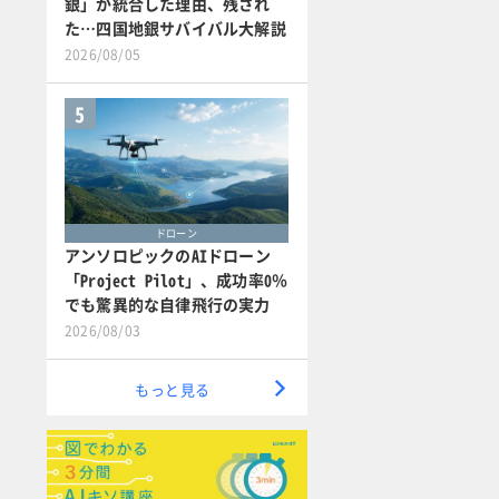
銀」が統合した理由、残され
た…四国地銀サバイバル大解説
2026/08/05
5
ドローン
アンソロピックのAIドローン
「Project Pilot」、成功率0％
でも驚異的な自律飛行の実力
2026/08/03
もっと見る