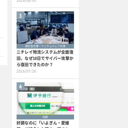
2026/08/05
3
本
標的型攻撃・ランサムウェア対策
ニチレイ物流システムが全面復
旧、なぜ10日でサイバー攻撃か
ら復旧できたのか？
2026/07/26
4
地銀
好調なのに「いよぎん・愛媛