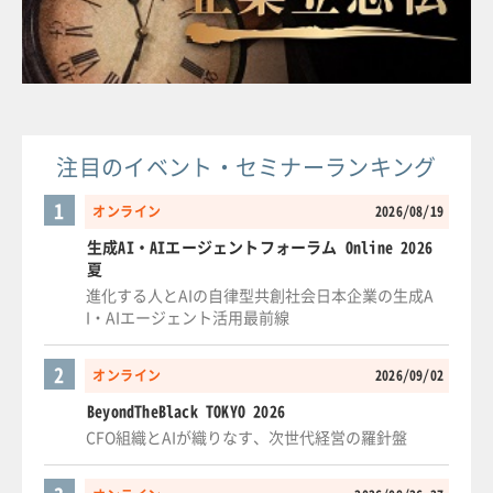
注目のイベント・セミナーランキング
1
オンライン
2026/08/19
生成AI・AIエージェントフォーラム Online 2026
夏
進化する人とAIの自律型共創社会日本企業の生成A
I・AIエージェント活用最前線
2
オンライン
2026/09/02
BeyondTheBlack TOKYO 2026
CFO組織とAIが織りなす、次世代経営の羅針盤