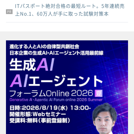
ITパスポート絶対合格の最短ルート。5年連続売
PR
PR
PR
上No.1、60万人が手に取った試験対策本