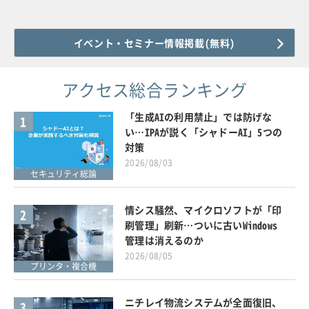
イベント・セミナー情報掲載(無料)
アクセス総合ランキング
「生成AIの利用禁止」では防げな
1
い…IPAが説く「シャドーAI」5つの
対策
2026/08/03
セキュリティ総論
情シス騒然、マイクロソフトが「印
2
刷管理」刷新…ついに古いWindows
管理は消えるのか
2026/08/05
プリンタ・複合機
ニチレイ物流システムが全面復旧、
3