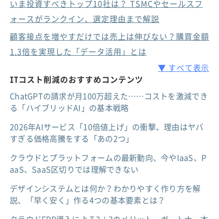
いま投資すべきトップ10社は？ TSMCやセールスフ
ォースがランクイン、選定理由まで解説
顧客接点を増やすだけでは売上は伸びない？購買金額
1.3倍を実現した「データ活用」とは
▼ すべて表示
ITコスト削減のおすすめコンテンツ
ChatGPTの請求が月100万超えた……コストを激減でき
る「ハイブリッドAI」の基本戦略
2026年AIサービス「10倍値上げ」の衝撃、理由はヤバ
すぎる価格高騰をする「あの2つ」
クラウドとプラットフォームの最新動向、今やIaaS、P
aaS、SaaS区切りでは理解できない
デザインシステムとは何か？わかりやすく作り方を解
説、「早く安く」作る4つの基本要素とは？