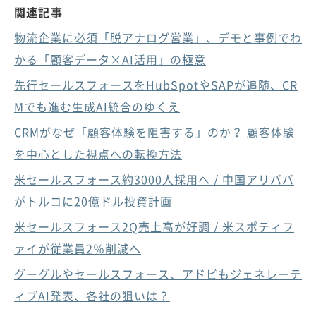
関連記事
物流企業に必須「脱アナログ営業」、デモと事例でわ
かる「顧客データ×AI活用」の極意
先行セールスフォースをHubSpotやSAPが追随、CR
Mでも進む生成AI統合のゆくえ
CRMがなぜ「顧客体験を阻害する」のか？ 顧客体験
を中心とした視点への転換方法
米セールスフォース約3000人採用へ / 中国アリババ
がトルコに20億ドル投資計画
米セールスフォース2Q売上高が好調 / 米スポティフ
ァイが従業員2％削減へ
グーグルやセールスフォース、アドビもジェネレーテ
ィブAI発表、各社の狙いは？