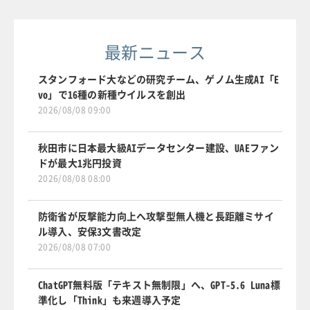
最新ニュース
スタンフォード大などの研究チーム、ゲノム生成AI「E
vo」で16種の新種ウイルスを創出
2026/08/08 09:00
秋田市に日本最大級AIデータセンター建設、UAEファン
ドが最大1兆円投資
2026/08/08 08:00
防衛省が反撃能力向上へ攻撃型無人機と長距離ミサイ
ル導入、安保3文書改定
2026/08/08 07:00
ChatGPT無料版「テキスト無制限」へ、GPT-5.6 Luna標
準化し「Think」も来週導入予定