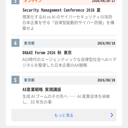
3
オンライン
2026/08/26-27
Security Management Conference 2026 夏
現実化するAI vs AI のサイバーセキュリティの攻防
日本企業を守る「自律型能動的サイバー防御」を構
築せよ
4
東京都
2026/09/18
DX&AI Forum 2026 秋 東京
AGI時代のエージェンティックな自律型社会へAI×デ
ジタルを駆使した日本企業のAX戦略
5
東京都
2026/08/28
AI産業戦略 実践講座
生成 AI ブームのその先へ ── AI 産業全体を俯瞰
し、35 年先の事
もっと見る