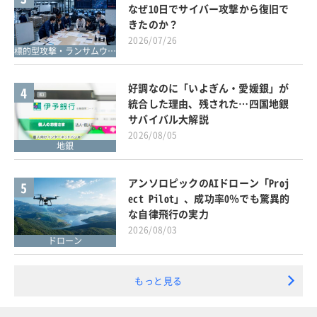
なぜ10日でサイバー攻撃から復旧で
きたのか？
2026/07/26
標的型攻撃・ランサムウェア対策
好調なのに「いよぎん・愛媛銀」が
4
統合した理由、残された…四国地銀
サバイバル大解説
2026/08/05
地銀
アンソロピックのAIドローン「Proj
5
ect Pilot」、成功率0％でも驚異的
な自律飛行の実力
2026/08/03
ドローン
もっと見る