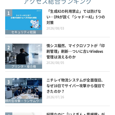
アクセス総合ランキング
「生成AIの利用禁止」では防げな
1
い…IPAが説く「シャドーAI」5つの
対策
2026/08/03
セキュリティ総論
情シス騒然、マイクロソフトが「印
2
刷管理」刷新…ついに古いWindows
管理は消えるのか
2026/08/05
プリンタ・複合機
ニチレイ物流システムが全面復旧、
3
なぜ10日でサイバー攻撃から復旧で
きたのか？
2026/07/26
標的型攻撃・ランサムウェア対策
好調なのに「いよぎん・愛媛銀」が