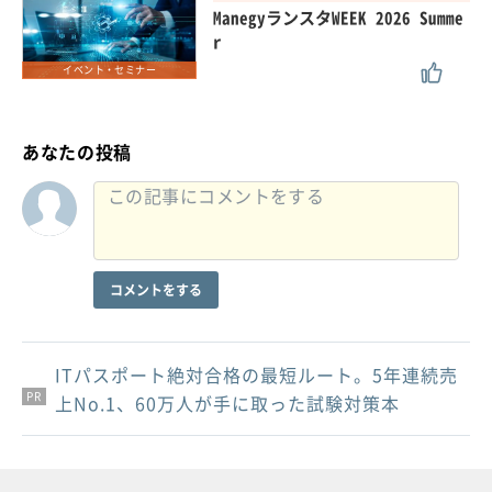
ManegyランスタWEEK 2026 Summe
r
イベント・セミナー
あなたの投稿
コメントをする
ITパスポート絶対合格の最短ルート。5年連続売
PR
PR
PR
上No.1、60万人が手に取った試験対策本