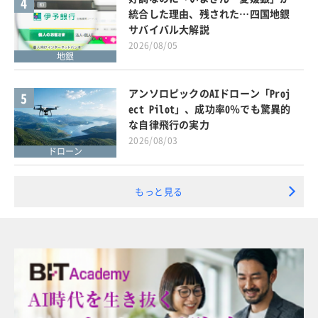
4
統合した理由、残された…四国地銀
サバイバル大解説
2026/08/05
地銀
アンソロピックのAIドローン「Proj
5
ect Pilot」、成功率0％でも驚異的
な自律飛行の実力
2026/08/03
ドローン
もっと見る