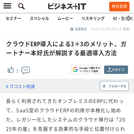
無料登録
セミナー
スペシャル
ムービー
リスキリング
AI・生成AI
会員限定
2021/12/02 06:10 掲載
クラウドERP導入による3＋3のメリット、ガ
ートナー本好氏が解説する最適導入方法
共有する
1
ITコスト削減
フォローする
長らく利用されてきたオンプレミスのERPに代わっ
て、SaaS型のクラウドERPの利用が本格化し始め
た。レガシー化したシステムのクラウド移行は「20
25年の崖」を克服する効果的な手段と位置付けられ