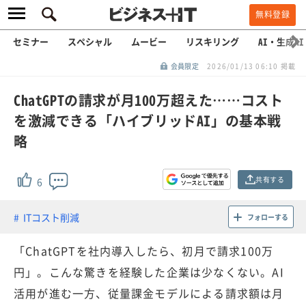
無料登録
セミナー
スペシャル
ムービー
リスキリング
AI・生成AI
会員限定
2026/01/13 06:10 掲載
ChatGPTの請求が月100万超えた……コスト
を激減できる「ハイブリッドAI」の基本戦
略
共有する
6
ITコスト削減
フォローする
「ChatGPTを社内導入したら、初月で請求100万
円」。こんな驚きを経験した企業は少なくない。AI
活用が進む一方、従量課金モデルによる請求額は月