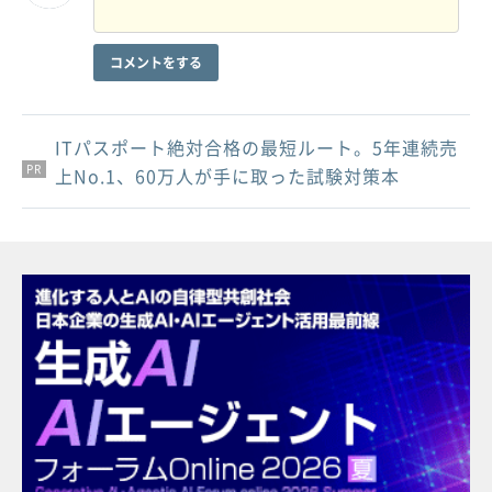
コメントをする
ITパスポート絶対合格の最短ルート。5年連続売
PR
PR
PR
上No.1、60万人が手に取った試験対策本