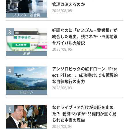
管理は消えるのか
2026/08/05
プリンタ・複合機
好調なのに「いよぎん・愛媛銀」が
3
統合した理由、残された…四国地銀
サバイバル大解説
2026/08/05
地銀
アンソロピックのAIドローン「Proj
4
ect Pilot」、成功率0％でも驚異的
な自律飛行の実力
2026/08/03
ドローン
なぜライブドアだけが東証を止め
5
た？ 粉飾“わずか”53億円が重く見
られた本当の理由
2026/08/04