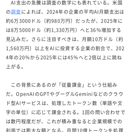
AI支出の急騰は調査の数字にも表れている。米国
の
調査
によれば、2024年の企業の平均AI月額支出は
約6万3000ドル（約980万円）だったが、2025年に
は8万5000ドル（約1,330万円）へと36％増加する
見込みだ。さらに注目すべきは、月額10万ドル（約
1,560万円）以上をAIに投資する企業の割合で、202
4年の20％から2025年には45％へと2倍以上に跳ね
上がる。
この背景にあるのが「従量課金」という仕組み
だ。OpenAIのGPTやグーグルGeminiなどのクラウ
ド型AIサービスは、処理したトークン数（単語や文
字の単位）に応じて課金される。1回の問い合わせで
は数円程度だが、これが積み重なると企業規模での
利用では膨大な額となる。月間10億トークンを処理