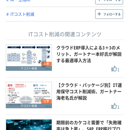
ITコスト削減
フォローする
ITコスト削減の関連コンテンツ
クラウドERP導入による3＋3のメ
リット、ガートナー本好氏が解説
する最適導入方法
記事
1
ITコスト削減
【クラウド・パッケージ別】IT運
用保守コスト削減術、ガートナー
海老名氏が解説
記事
1
ITコスト削減
期限前のカケコミ需要で「失敗確
率は急上昇」、SAP ERP移行プロ