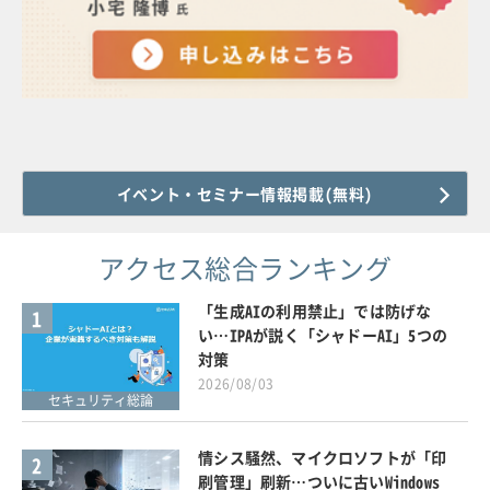
イベント・セミナー情報掲載(無料)
アクセス総合ランキング
「生成AIの利用禁止」では防げな
1
い…IPAが説く「シャドーAI」5つの
対策
2026/08/03
セキュリティ総論
情シス騒然、マイクロソフトが「印
2
刷管理」刷新…ついに古いWindows