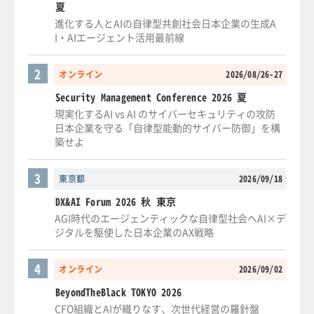
夏
進化する人とAIの自律型共創社会日本企業の生成A
I・AIエージェント活用最前線
2
オンライン
2026/08/26-27
Security Management Conference 2026 夏
現実化するAI vs AI のサイバーセキュリティの攻防
日本企業を守る「自律型能動的サイバー防御」を構
築せよ
3
東京都
2026/09/18
DX&AI Forum 2026 秋 東京
AGI時代のエージェンティックな自律型社会へAI×デ
ジタルを駆使した日本企業のAX戦略
4
オンライン
2026/09/02
BeyondTheBlack TOKYO 2026
CFO組織とAIが織りなす、次世代経営の羅針盤