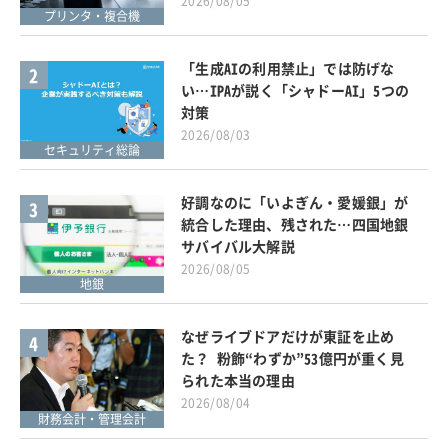
2026/08/05
プリンタ・複合機
「生成AIの利用禁止」では防げな
2
い…IPAが説く「シャドーAI」5つの
対策
2026/08/03
セキュリティ総論
好調なのに「いよぎん・愛媛銀」が
3
統合した理由、残された…四国地銀
サバイバル大解説
2026/08/05
地銀
なぜライブドアだけが東証を止め
4
た？ 粉飾“わずか”53億円が重く見
られた本当の理由
2026/08/04
財務会計・管理会計