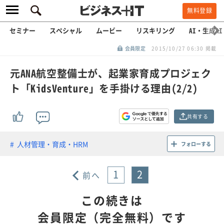
無料登録
セミナー
スペシャル
ムービー
リスキリング
AI・生成AI
会員限定
2015/10/27 06:30 掲載
元ANA航空整備士が、起業家育成プロジェク
ト「KidsVenture」を手掛ける理由(2/2)
共有する
人材管理・育成・HRM
フォローする
1
2
前へ
この続きは
会員限定（完全無料）です