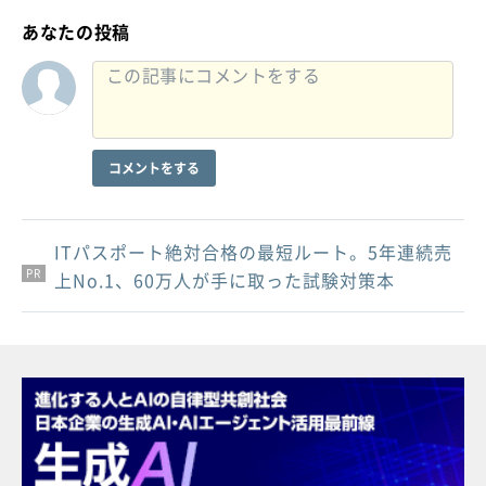
あなたの投稿
コメントをする
ITパスポート絶対合格の最短ルート。5年連続売
PR
PR
PR
上No.1、60万人が手に取った試験対策本