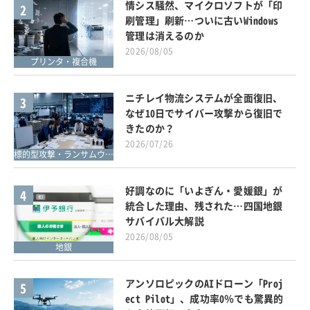
情シス騒然、マイクロソフトが「印
2
刷管理」刷新…ついに古いWindows
管理は消えるのか
2026/08/05
プリンタ・複合機
ニチレイ物流システムが全面復旧、
3
なぜ10日でサイバー攻撃から復旧で
きたのか？
2026/07/26
標的型攻撃・ランサムウェア対策
好調なのに「いよぎん・愛媛銀」が
4
統合した理由、残された…四国地銀
サバイバル大解説
2026/08/05
地銀
アンソロピックのAIドローン「Proj
5
ect Pilot」、成功率0％でも驚異的