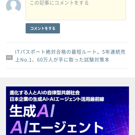
コメントをする
ITパスポート絶対合格の最短ルート。5年連続売
PR
PR
PR
上No.1、60万人が手に取った試験対策本