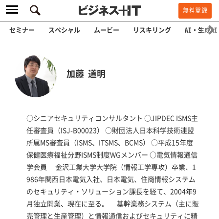
無料登録
セミナー
スペシャル
ムービー
リスキリング
AI・生成AI
加藤 道明
○シニアセキュリティコンサルタント ○JIPDEC ISMS主
任審査員（ISJ-B00023） ○財団法人日本科学技術連盟
所属MS審査員（ISMS、ITSMS、BCMS） ○平成15年度
保健医療福祉分野ISMS制度WGメンバー ○電気情報通信
学会員 金沢工業大学大学院（情報工学専攻）卒業、1
986年関西日本電気入社、日本電気、住商情報システム
のセキュリティ・ソリューション課長を経て、2004年9
月独立開業、現在に至る。 基幹業務システム（主に販
売管理と生産管理）と情報通信およびセキュリティに精