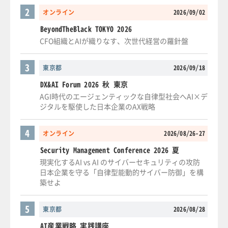
2
オンライン
2026/09/02
BeyondTheBlack TOKYO 2026
CFO組織とAIが織りなす、次世代経営の羅針盤
3
東京都
2026/09/18
DX&AI Forum 2026 秋 東京
AGI時代のエージェンティックな自律型社会へAI×デ
ジタルを駆使した日本企業のAX戦略
4
オンライン
2026/08/26-27
Security Management Conference 2026 夏
現実化するAI vs AI のサイバーセキュリティの攻防
日本企業を守る「自律型能動的サイバー防御」を構
築せよ
5
東京都
2026/08/28
AI産業戦略 実践講座