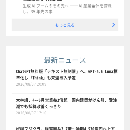
生成 AI ブームのその先へ ── AI 産業全体を俯瞰
し、35 年先の事
もっと見る
最新ニュース
ChatGPT無料版「テキスト無制限」へ、GPT-5.6 Luna標
準化し「Think」も来週導入予定
2026/08/07 20:09
大林組、4～6月営業益2倍超 国内建築がけん引、受注
減でも採算改善くっきり
2026/08/07 17:10
好調フジクラ、経常利益2.7倍…通期4,530億円へ上方