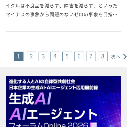
イクルは不良品を減らす、障害を減らす、といった
マイナスの事象から問題のないゼロの事象を目指…
1
2
3
4
5
6
7
8
次へ