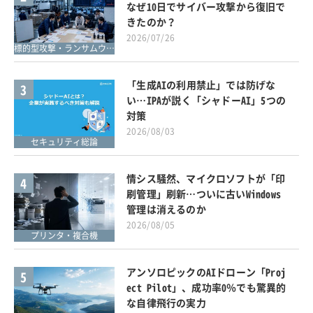
なぜ10日でサイバー攻撃から復旧で
きたのか？
2026/07/26
標的型攻撃・ランサムウェア対策
「生成AIの利用禁止」では防げな
3
い…IPAが説く「シャドーAI」5つの
対策
2026/08/03
セキュリティ総論
情シス騒然、マイクロソフトが「印
4
刷管理」刷新…ついに古いWindows
管理は消えるのか
2026/08/05
プリンタ・複合機
アンソロピックのAIドローン「Proj
5
ect Pilot」、成功率0％でも驚異的
な自律飛行の実力