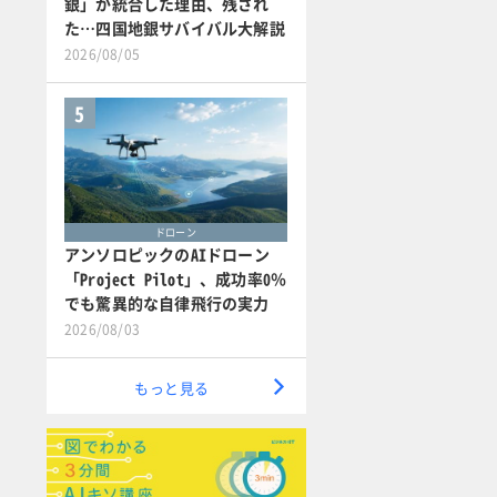
銀」が統合した理由、残され
た…四国地銀サバイバル大解説
2026/08/05
5
ドローン
アンソロピックのAIドローン
「Project Pilot」、成功率0％
でも驚異的な自律飛行の実力
2026/08/03
もっと見る