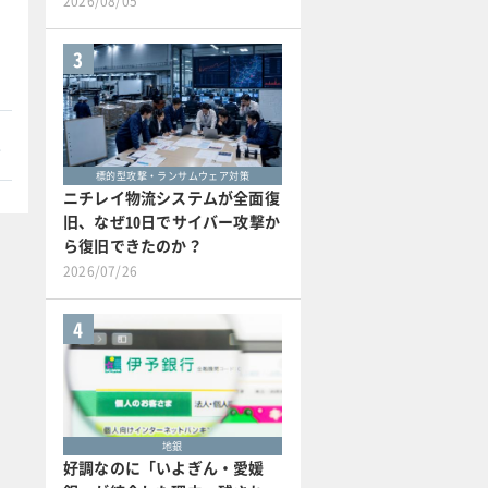
2026/08/05
3
本
標的型攻撃・ランサムウェア対策
ニチレイ物流システムが全面復
旧、なぜ10日でサイバー攻撃か
ら復旧できたのか？
2026/07/26
4
地銀
好調なのに「いよぎん・愛媛