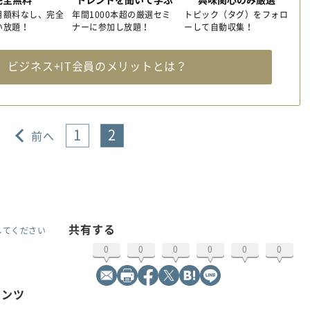
月額料なし、完全
年間1000本超の厳選セミ
トピック（タグ）をフォロ
い放題！
ナーに参加し放題！
ーして自動収集！
料
ビジネス+IT会員のメリットとは？
1
2
前へ
共有する
してください
0
0
0
0
0
0
テンツ