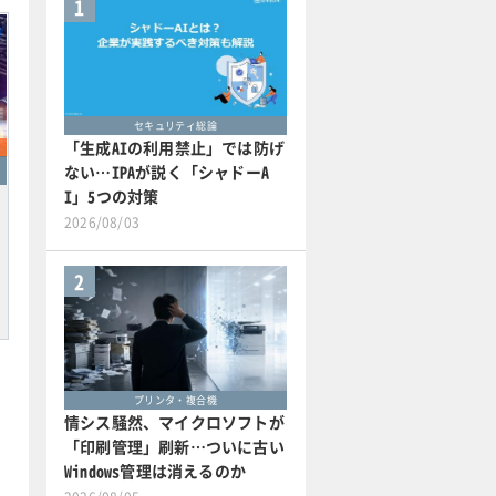
1
セキュリティ総論
「生成AIの利用禁止」では防げ
ない…IPAが説く「シャドーA
I」5つの対策
2026/08/03
2
プリンタ・複合機
情シス騒然、マイクロソフトが
「印刷管理」刷新…ついに古い
Windows管理は消えるのか