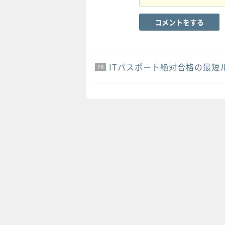
コメントをする
ITパスポート絶対合格の最短
PR
PR
PR