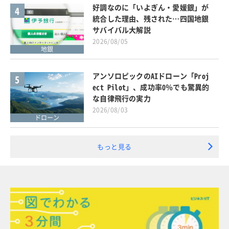
好調なのに「いよぎん・愛媛銀」が
4
統合した理由、残された…四国地銀
サバイバル大解説
2026/08/05
地銀
アンソロピックのAIドローン「Proj
5
ect Pilot」、成功率0％でも驚異的
な自律飛行の実力
2026/08/03
ドローン
もっと見る