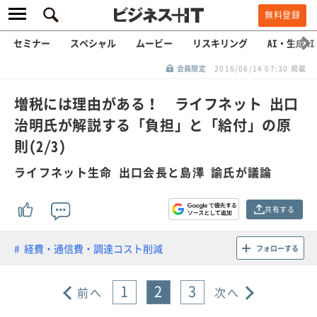
無料登録
セミナー
スペシャル
ムービー
リスキリング
AI・生成AI
会員限定
2016/06/14 07:30 掲載
増税には理由がある！ ライフネット 出口
治明氏が解説する「負担」と「給付」の原
則(2/3)
ライフネット生命 出口会長と島澤 諭氏が議論
共有する
経費・通信費・調達コスト削減
フォローする
1
2
3
前へ
次へ