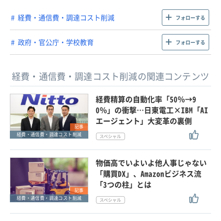
経費・通信費・調達コスト削減
フォローする
政府・官公庁・学校教育
フォローする
経費・通信費・調達コスト削減の関連コンテンツ
経費精算の自動化率「50％→9
0％」の衝撃…日東電工×IBM「AI
エージェント」大変革の裏側
記事
経費・通信費・調達コスト削減
物価高でいよいよ他人事じゃない
「購買DX」、Amazonビジネス流
「3つの柱」とは
記事
経費・通信費・調達コスト削減