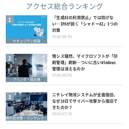
アクセス総合ランキング
「生成AIの利用禁止」では防げな
1
い…IPAが説く「シャドーAI」5つの
対策
2026/08/03
セキュリティ総論
情シス騒然、マイクロソフトが「印
2
刷管理」刷新…ついに古いWindows
管理は消えるのか
2026/08/05
プリンタ・複合機
ニチレイ物流システムが全面復旧、
3
なぜ10日でサイバー攻撃から復旧で
きたのか？
2026/07/26
標的型攻撃・ランサムウェア対策