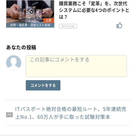
購買業務こそ「変革」を、次世代
システムに必要な4つのポイントと
は？
記事
経費・通信費・調達コスト削減
あなたの投稿
コメントをする
ITパスポート絶対合格の最短ルート。5年連続売
PR
PR
PR
上No.1、60万人が手に取った試験対策本