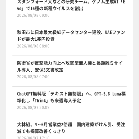
スタンフォード大などの研究チーム、ゲノム生成AI「E
vo」で16種の新種ウイルスを創出
2026/08/08 09:00
秋田市に日本最大級AIデータセンター建設、UAEファン
ドが最大1兆円投資
2026/08/08 08:00
防衛省が反撃能力向上へ攻撃型無人機と長距離ミサイ
ル導入、安保3文書改定
2026/08/08 07:00
ChatGPT無料版「テキスト無制限」へ、GPT-5.6 Luna標
準化し「Think」も来週導入予定
2026/08/07 20:09
大林組、4～6月営業益2倍超 国内建築がけん引、受注
減でも採算改善くっきり
2026/08/07 17:10