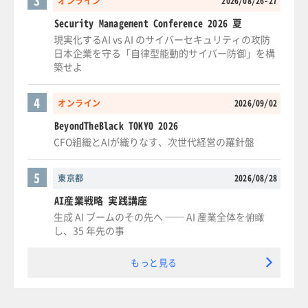
3
オンライン
2026/08/26-27
Security Management Conference 2026 夏
現実化するAI vs AI のサイバーセキュリティの攻防
日本企業を守る「自律型能動的サイバー防御」を構
築せよ
4
オンライン
2026/09/02
BeyondTheBlack TOKYO 2026
CFO組織とAIが織りなす、次世代経営の羅針盤
5
東京都
2026/08/28
AI産業戦略 実践講座
生成 AI ブームのその先へ ── AI 産業全体を俯瞰
し、35 年先の事
もっと見る