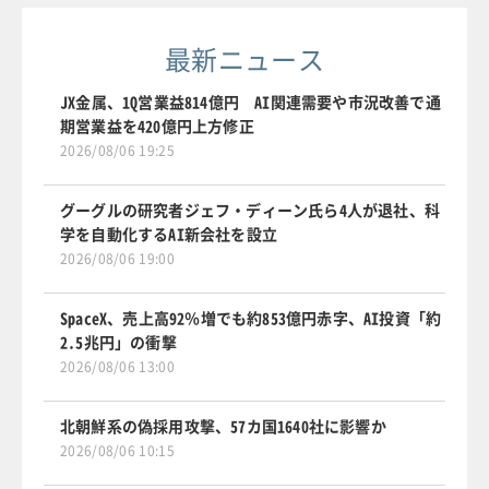
最新ニュース
JX金属、1Q営業益814億円 AI関連需要や市況改善で通
期営業益を420億円上方修正
2026/08/06 19:25
グーグルの研究者ジェフ・ディーン氏ら4人が退社、科
学を自動化するAI新会社を設立
2026/08/06 19:00
SpaceX、売上高92％増でも約853億円赤字、AI投資「約
2.5兆円」の衝撃
2026/08/06 13:00
北朝鮮系の偽採用攻撃、57カ国1640社に影響か
2026/08/06 10:15