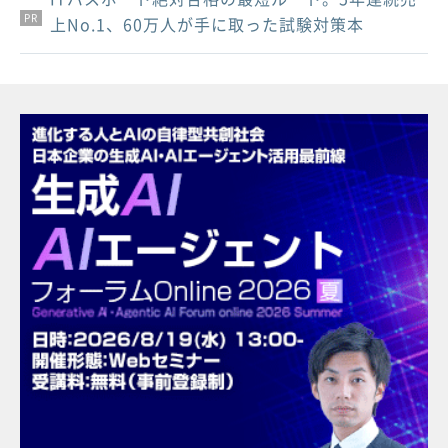
PR
PR
PR
上No.1、60万人が手に取った試験対策本