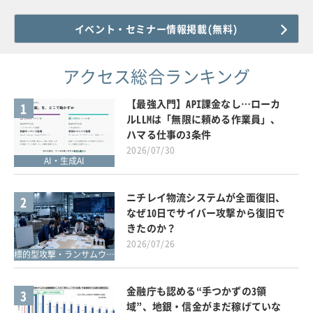
イベント・セミナー情報掲載(無料)
アクセス総合ランキング
【最強入門】API課金なし…ローカ
1
ルLLMは「無限に頼める作業員」、
ハマる仕事の3条件
2026/07/30
AI・生成AI
ニチレイ物流システムが全面復旧、
2
なぜ10日でサイバー攻撃から復旧で
きたのか？
2026/07/26
標的型攻撃・ランサムウェア対策
金融庁も認める“手つかずの3領
3
域”、地銀・信金がまだ稼げていな