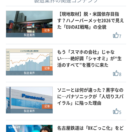
製造業界の関連コンテンツ
【現地取材】脱・米国依存目指
す？ハノーバーメッセ2026で見え
た「EUのAI戦略」の全貌
記事
7
製造業界
もう「スマホの会社」じゃな
い……絶好調「シャオミ」が“生
活のすべて”を獲りに来た
記事
8
製造業界
ソニーとは何が違った？黒字なの
に…パナソニックが「人切りスパ
イラル」に陥った理由
記事
5
製造業界
名古屋鉄道は「DXごっこ化」をど