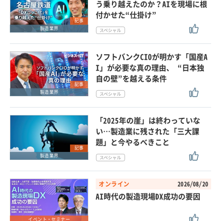
う乗り越えたのか？AIを現場に根
付かせた“仕掛け”
記事
製造業界
ソフトバンクCIOが明かす「国産A
I」が必要な真の理由、 “日本独
自の壁”を越える条件
記事
製造業界
「2025年の崖」は終わっていな
い…製造業に残された「三大課
題」と今やるべきこと
記事
製造業界
オンライン
2026/08/20
AI時代の製造現場DX成功の要因
イベント・セミナー