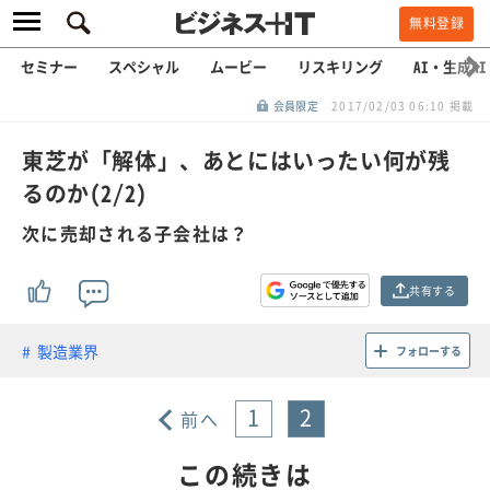
無料登録
セミナー
スペシャル
ムービー
リスキリング
AI・生成AI
会員限定
2017/02/03 06:10 掲載
東芝が「解体」、あとにはいったい何が残
るのか(2/2)
次に売却される子会社は？
共有する
製造業界
フォローする
1
2
前へ
この続きは