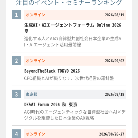
注目のイベント・セミナーランキング
1
オンライン
2026/08/19
生成AI・AIエージェントフォーラム Online 2026
夏
進化する人とAIの自律型共創社会日本企業の生成A
I・AIエージェント活用最前線
2
オンライン
2026/09/02
BeyondTheBlack TOKYO 2026
CFO組織とAIが織りなす、次世代経営の羅針盤
3
東京都
2026/09/18
DX&AI Forum 2026 秋 東京
AGI時代のエージェンティックな自律型社会へAI×デ
ジタルを駆使した日本企業のAX戦略
4
オンライン
2026/08/26-27