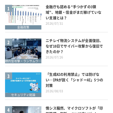
金融庁も認める“手つかずの3領
1
域”、地銀・信金がまだ稼げていな
い支援とは？
2026/07/31
金融政策
ニチレイ物流システムが全面復旧、
2
なぜ10日でサイバー攻撃から復旧で
きたのか？
2026/07/26
標的型攻撃・ランサムウェア対策
「生成AIの利用禁止」では防げな
3
い…IPAが説く「シャドーAI」5つの
対策
2026/08/03
セキュリティ総論
情シス騒然、マイクロソフトが「印
4