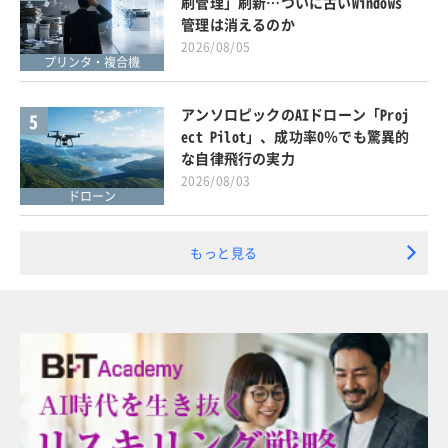
刷管理」刷新…ついに古いWindows
管理は消えるのか
2026/08/05
プリンタ・複合機
アンソロピックのAIドローン「Proj
5
ect Pilot」、成功率0％でも驚異的
な自律飛行の実力
2026/08/03
ドローン
もっと見る