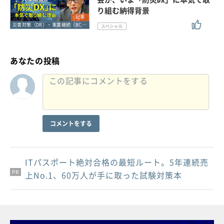
り組む納得背景
記事
災害対策（DR）・事業継続（BCP）
あなたの投稿
コメントをする
ITパスポート絶対合格の最短ルート。5年連続売
PR
PR
PR
上No.1、60万人が手に取った試験対策本