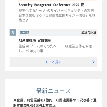
Security Management Conference 2026 夏
現実化するAI vs AI のサイバーセキュリティの攻防
日本企業を守る「自律型能動的サイバー防御」を構
築せよ
5
東京都
2026/08/28
AI産業戦略 実践講座
生成 AI ブームのその先へ ── AI 産業全体を俯瞰
し、35 年先の事
もっと見る
最新ニュース
JX金属、1Q営業益814億円 AI関連需要や市況改善で通
期営業益を420億円上方修正