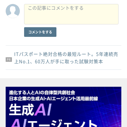
コメントをする
ITパスポート絶対合格の最短ルート。5年連続売
PR
PR
PR
上No.1、60万人が手に取った試験対策本