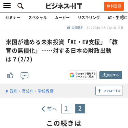
無料登録
セミナー
スペシャル
ムービー
リスキリング
AI・生成AI
会員限定
2021/06/15 06:10 掲載
米国が進める未来投資「AI・EV支援」「教
育の無償化」……対する日本の財政出動
は？(2/2)
共有する
政府・官公庁・学校教育
フォローする
1
2
前へ
この続きは