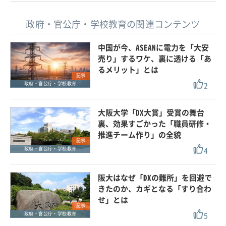
政府・官公庁・学校教育の関連コンテンツ
中国が今、ASEANに電力を「大安
売り」するワケ、裏に透ける「あ
るメリット」とは
記事
2
政府・官公庁・学校教育
大阪大学「DX大賞」受賞の舞台
裏、効果すごかった「職員研修・
推進チーム作り」の全貌
記事
4
政府・官公庁・学校教育
阪大はなぜ「DXの難所」を回避で
きたのか、カギとなる「すり合わ
せ」とは
記事
5
政府・官公庁・学校教育