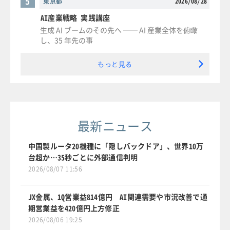
5
東京都
2026/08/28
AI産業戦略 実践講座
生成 AI ブームのその先へ ── AI 産業全体を俯瞰
し、35 年先の事
もっと見る
最新ニュース
中国製ルータ20機種に「隠しバックドア」、世界10万
台超か…35秒ごとに外部通信判明
2026/08/07 11:56
JX金属、1Q営業益814億円 AI関連需要や市況改善で通
期営業益を420億円上方修正
2026/08/06 19:25