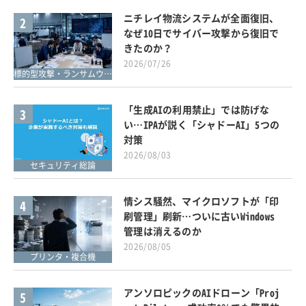
ニチレイ物流システムが全面復旧、
2
なぜ10日でサイバー攻撃から復旧で
きたのか？
2026/07/26
標的型攻撃・ランサムウェア対策
「生成AIの利用禁止」では防げな
3
い…IPAが説く「シャドーAI」5つの
対策
2026/08/03
セキュリティ総論
情シス騒然、マイクロソフトが「印
4
刷管理」刷新…ついに古いWindows
管理は消えるのか
2026/08/05
プリンタ・複合機
アンソロピックのAIドローン「Proj
5