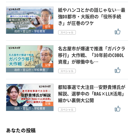
紙やハンコとかの話じゃない…最
強DX都市・大阪府の「役所手続
き」が圧巻のワケ
記事
政府・官公庁・学校教育
名古屋市が爆速で推進「ガバクラ
移行」大作戦、「30年前のCOBOL
資産」が稼働中も…
記事
政府・官公庁・学校教育
都知事選で大注目…安野貴博氏が
解説、選挙中の「RAG×LLM活用」
細かい裏側大公開
記事
政府・官公庁・学校教育
あなたの投稿