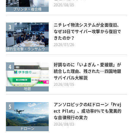
2026/08/05
プリンタ・複合機
ニチレイ物流システムが全面復旧、
3
なぜ10日でサイバー攻撃から復旧で
きたのか？
2026/07/26
標的型攻撃・ランサムウェア対策
好調なのに「いよぎん・愛媛銀」が
4
統合した理由、残された…四国地銀
サバイバル大解説
2026/08/05
地銀
アンソロピックのAIドローン「Proj
5
ect Pilot」、成功率0％でも驚異的
な自律飛行の実力
2026/08/03
ドローン