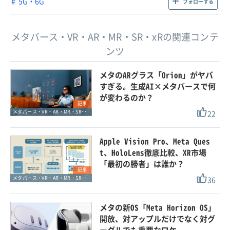
5G・6G
フォローする
メタバース・VR・AR・MR・SR・xRの関連コンテ
ンツ
メタのARグラス「Orion」がヤバ
すぎる。生成AI×メタバースで何
が変わるのか？
記事
22
メタバース・VR・AR・MR・SR・xR
Apple Vision Pro、Meta Ques
t、HoloLens徹底比較、XR市場
「最初の勝者」は誰か？
記事
36
メタバース・VR・AR・MR・SR・xR
メタの新OS「Meta Horizon OS」
開放、対アップルだけでなく対グ
ーグルでも重要なワケ