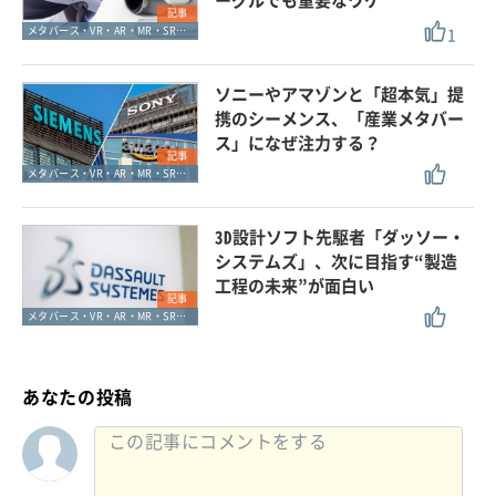
記事
1
メタバース・VR・AR・MR・SR・xR
ソニーやアマゾンと「超本気」提
携のシーメンス、「産業メタバー
ス」になぜ注力する？
記事
メタバース・VR・AR・MR・SR・xR
3D設計ソフト先駆者「ダッソー・
システムズ」、次に目指す“製造
工程の未来”が面白い
記事
メタバース・VR・AR・MR・SR・xR
あなたの投稿