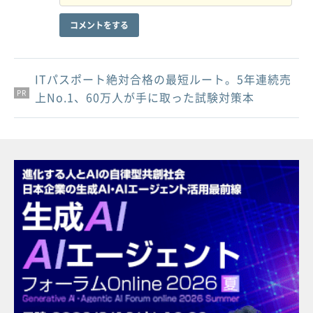
コメントをする
ITパスポート絶対合格の最短ルート。5年連続売
PR
PR
PR
上No.1、60万人が手に取った試験対策本