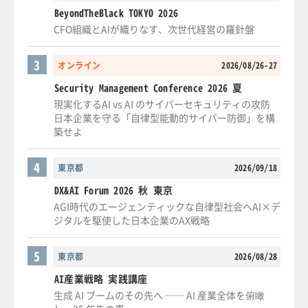
BeyondTheBlack TOKYO 2026
CFO組織とAIが織りなす、次世代経営の羅針盤
3
オンライン
2026/08/26-27
Security Management Conference 2026 夏
現実化するAI vs AI のサイバーセキュリティの攻防
日本企業を守る「自律型能動的サイバー防御」を構
築せよ
4
東京都
2026/09/18
DX&AI Forum 2026 秋 東京
AGI時代のエージェンティックな自律型社会へAI×デ
ジタルを駆使した日本企業のAX戦略
5
東京都
2026/08/28
AI産業戦略 実践講座
生成 AI ブームのその先へ ── AI 産業全体を俯瞰