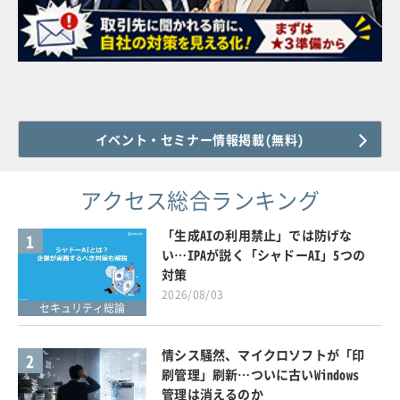
イベント・セミナー情報掲載(無料)
アクセス総合ランキング
「生成AIの利用禁止」では防げな
1
い…IPAが説く「シャドーAI」5つの
対策
2026/08/03
セキュリティ総論
情シス騒然、マイクロソフトが「印
2
刷管理」刷新…ついに古いWindows
管理は消えるのか