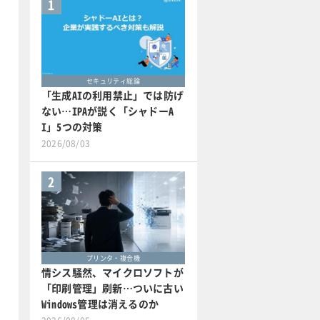
1
セキュリティ総論
「生成AIの利用禁止」では防げ
ない…IPAが説く「シャドーA
I」5つの対策
2026/08/03
2
プリンタ・複合機
情シス騒然、マイクロソフトが
「印刷管理」刷新…ついに古い
Windows管理は消えるのか