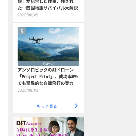
銀」が統合した理由、残され
た…四国地銀サバイバル大解説
2026/08/05
5
ドローン
アンソロピックのAIドローン
「Project Pilot」、成功率0％
でも驚異的な自律飛行の実力
2026/08/03
もっと見る