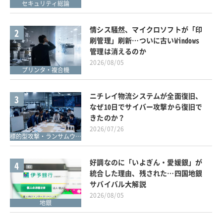
セキュリティ総論
情シス騒然、マイクロソフトが「印
2
刷管理」刷新…ついに古いWindows
管理は消えるのか
2026/08/05
プリンタ・複合機
ニチレイ物流システムが全面復旧、
3
なぜ10日でサイバー攻撃から復旧で
きたのか？
2026/07/26
標的型攻撃・ランサムウェア対策
好調なのに「いよぎん・愛媛銀」が
4
統合した理由、残された…四国地銀
サバイバル大解説
2026/08/05
地銀