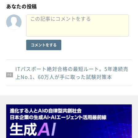
あなたの投稿
コメントをする
ITパスポート絶対合格の最短ルート。5年連続売
PR
PR
PR
上No.1、60万人が手に取った試験対策本