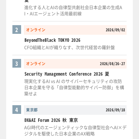
進化する人とAIの自律型共創社会日本企業の生成A
I・AIエージェント活用最前線
2
オンライン
2026/09/02
BeyondTheBlack TOKYO 2026
CFO組織とAIが織りなす、次世代経営の羅針盤
3
オンライン
2026/08/26-27
Security Management Conference 2026 夏
現実化するAI vs AI のサイバーセキュリティの攻防
日本企業を守る「自律型能動的サイバー防御」を構
築せよ
4
東京都
2026/09/18
DX&AI Forum 2026 秋 東京
AGI時代のエージェンティックな自律型社会へAI×デ
ジタルを駆使した日本企業のAX戦略