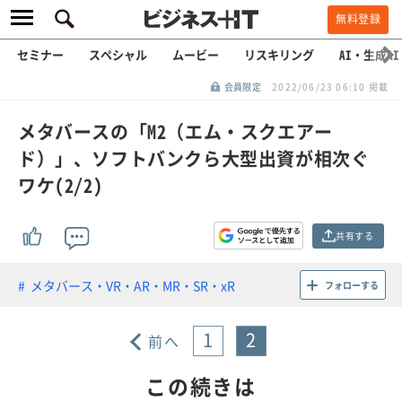
無料登録
セミナー
スペシャル
ムービー
リスキリング
AI・生成AI
会員限定
2022/06/23 06:10 掲載
メタバースの「M2（エム・スクエアー
ド）」、ソフトバンクら大型出資が相次ぐ
ワケ(2/2)
共有する
メタバース・VR・AR・MR・SR・xR
フォローする
1
2
前へ
この続きは