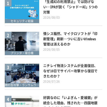
「生成AIの利用禁止」では防げな
1
い…IPAが説く「シャドーAI」5つの
対策
2026/08/03
セキュリティ総論
情シス騒然、マイクロソフトが「印
2
刷管理」刷新…ついに古いWindows
管理は消えるのか
2026/08/05
プリンタ・複合機
ニチレイ物流システムが全面復旧、
3
なぜ10日でサイバー攻撃から復旧で
きたのか？
2026/07/26
標的型攻撃・ランサムウェア対策
好調なのに「いよぎん・愛媛銀」が
4
統合した理由、残された…四国地銀