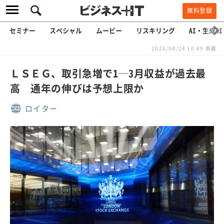
無料登録
セミナー
スペシャル
ムービー
リスキリング
AI・生成AI
2026/04/24 10:49 掲載
ＬＳＥＧ、取引急増で1─3月収益が過去最
高 通年の伸びは予想上限か
ロイター