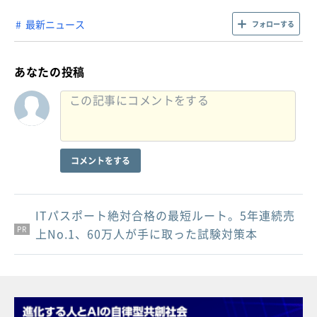
最新ニュース
フォローする
あなたの投稿
コメントをする
ITパスポート絶対合格の最短ルート。5年連続売
PR
PR
PR
上No.1、60万人が手に取った試験対策本