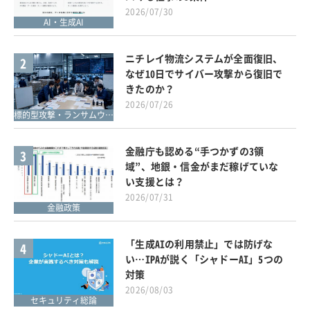
2026/07/30
AI・生成AI
ニチレイ物流システムが全面復旧、
2
なぜ10日でサイバー攻撃から復旧で
きたのか？
2026/07/26
標的型攻撃・ランサムウェア対策
金融庁も認める“手つかずの3領
3
域”、地銀・信金がまだ稼げていな
い支援とは？
2026/07/31
金融政策
「生成AIの利用禁止」では防げな
4
い…IPAが説く「シャドーAI」5つの
対策
2026/08/03
セキュリティ総論