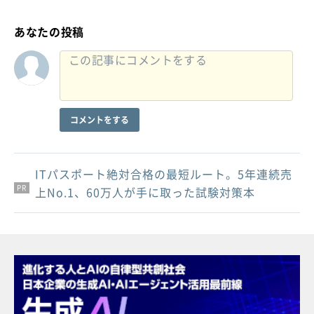
あなたの投稿
コメントをする
ITパスポート絶対合格の最短ルート。5年連続売
PR
PR
PR
上No.1、60万人が手に取った試験対策本