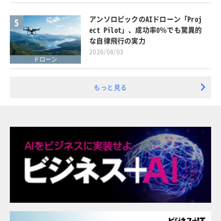
アンソロピックのAIドローン「Proj
5
ect Pilot」、成功率0％でも驚異的
な自律飛行の実力
2026/08/03
ドローン
もっと見る