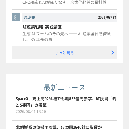
CFO組織とAIが織りなす、次世代経営の羅針盤
5
東京都
2026/08/28
AI産業戦略 実践講座
生成 AI ブームのその先へ ── AI 産業全体を俯瞰
し、35 年先の事
もっと見る
最新ニュース
SpaceX、売上高92％増でも約853億円赤字、AI投資「約
2.5兆円」の衝撃
2026/08/06 13:00
北朝鮮系の偽採用攻撃、57カ国1640社に影響か