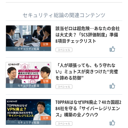
セキュリティ総論の関連コンテンツ
該当ゼロは超危険…あなたの会社
は大丈夫？「SCS評価制度」準備
8項目チェックリスト
記事
セキュリティ総論
「人が頑張っても、もう守れな
い」ミュトスが突きつけた“完璧
を諦める防御”
記事
セキュリティ総論
TOPPANはなぜVPN廃止？40カ国超2
84社を守る「サイバーレジリエン
ス」構築の全ノウハウ
記事
セキュリティ総論