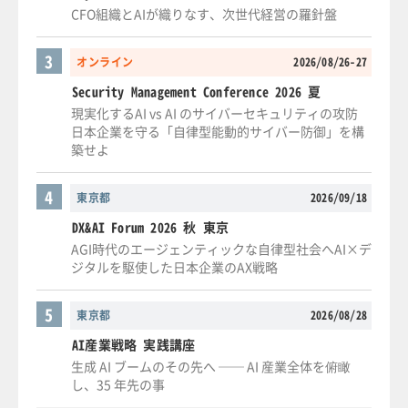
CFO組織とAIが織りなす、次世代経営の羅針盤
3
オンライン
2026/08/26-27
Security Management Conference 2026 夏
現実化するAI vs AI のサイバーセキュリティの攻防
日本企業を守る「自律型能動的サイバー防御」を構
築せよ
4
東京都
2026/09/18
DX&AI Forum 2026 秋 東京
AGI時代のエージェンティックな自律型社会へAI×デ
ジタルを駆使した日本企業のAX戦略
5
東京都
2026/08/28
AI産業戦略 実践講座
生成 AI ブームのその先へ ── AI 産業全体を俯瞰
し、35 年先の事