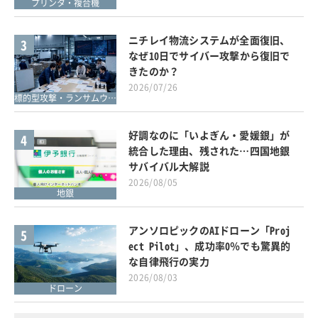
プリンタ・複合機
ニチレイ物流システムが全面復旧、
3
なぜ10日でサイバー攻撃から復旧で
きたのか？
2026/07/26
標的型攻撃・ランサムウェア対策
好調なのに「いよぎん・愛媛銀」が
4
統合した理由、残された…四国地銀
サバイバル大解説
2026/08/05
地銀
アンソロピックのAIドローン「Proj
5
ect Pilot」、成功率0％でも驚異的
な自律飛行の実力
2026/08/03
ドローン