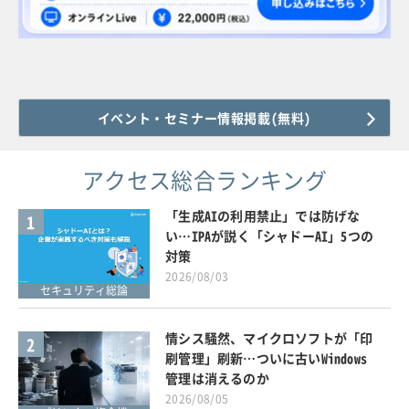
イベント・セミナー情報掲載(無料)
アクセス総合ランキング
「生成AIの利用禁止」では防げな
1
い…IPAが説く「シャドーAI」5つの
対策
2026/08/03
セキュリティ総論
情シス騒然、マイクロソフトが「印
2
刷管理」刷新…ついに古いWindows
管理は消えるのか
2026/08/05