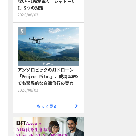
ない…IPAが説く「シャドーA
I」5つの対策
2026/08/03
5
ドローン
アンソロピックのAIドローン
「Project Pilot」、成功率0％
でも驚異的な自律飛行の実力
2026/08/03
もっと見る