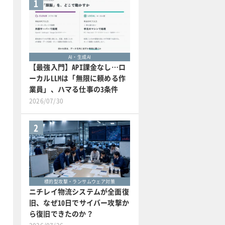
1
AI・生成AI
【最強入門】API課金なし…ロ
ーカルLLMは「無限に頼める作
業員」、ハマる仕事の3条件
2026/07/30
2
標的型攻撃・ランサムウェア対策
ニチレイ物流システムが全面復
旧、なぜ10日でサイバー攻撃か
ら復旧できたのか？