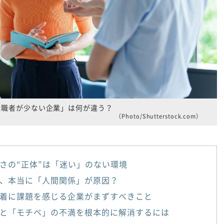
離職者が少ない企業」は何が違う？
（Photo/Shutterstock.com）
さの“正体”は「迷い」のない環境
、本当に「人間関係」が原因？
着に課題を感じる企業がまずすべきこと
と「モチベ」の不満を根本的に解消するには