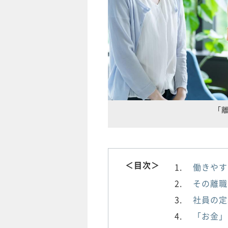
「
＜目次＞
働きやす
その離職
社員の定
「お金」