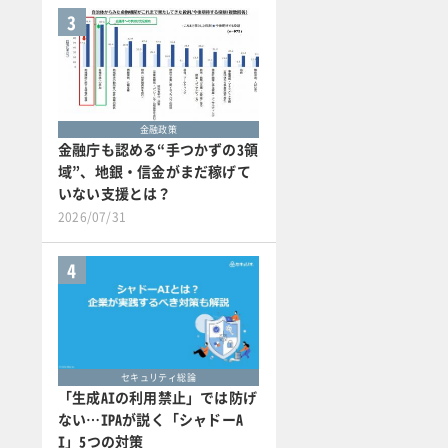
3
金融政策
金融庁も認める“手つかずの3領
域”、地銀・信金がまだ稼げて
いない支援とは？
2026/07/31
4
セキュリティ総論
「生成AIの利用禁止」では防げ
ない…IPAが説く「シャドーA
I」5つの対策