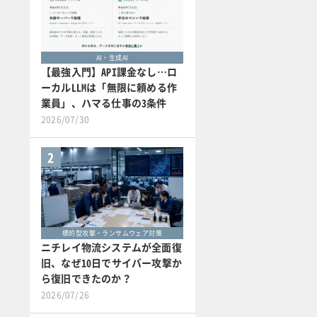
AI・生成AI
【最強入門】API課金なし…ロ
ーカルLLMは「無限に頼める作
業員」、ハマる仕事の3条件
2026/07/30
2
標的型攻撃・ランサムウェア対策
ニチレイ物流システムが全面復
旧、なぜ10日でサイバー攻撃か
ら復旧できたのか？
2026/07/26