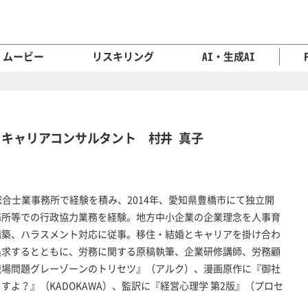
ムービー
リスキリング
AI・生成AI
キャリアコンサルタント 村井 真子
総合士業事務所で経験を積み、2014年、愛知県豊橋市にて独立開
務所等での行政協力業務を経験。地方中小企業の企業理念を人事育
構築、ハラスメント対応に従事。移住・結婚とキャリアを掛け合わ
追求するとともに、労務に関する原稿執筆、企業研修講師、労務顧
職場問題グレーゾーンのトリセツ』（アルク）、漫画原作に『御社
よ？』（KADOKAWA）、監訳に『経営心理学 第2版』（プロセ