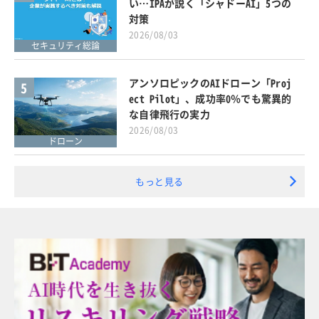
い…IPAが説く「シャドーAI」5つの
対策
2026/08/03
セキュリティ総論
アンソロピックのAIドローン「Proj
5
ect Pilot」、成功率0％でも驚異的
な自律飛行の実力
2026/08/03
ドローン
もっと見る