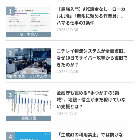
【最強入門】API課金なし…ローカ
1
ルLLMは「無限に頼める作業員」、
ハマる仕事の3条件
2026/07/30
AI・生成AI
ニチレイ物流システムが全面復旧、
2
なぜ10日でサイバー攻撃から復旧で
きたのか？
2026/07/26
標的型攻撃・ランサムウェア対策
金融庁も認める“手つかずの3領
3
域”、地銀・信金がまだ稼げていな
い支援とは？
2026/07/31
金融政策
「生成AIの利用禁止」では防げな
4