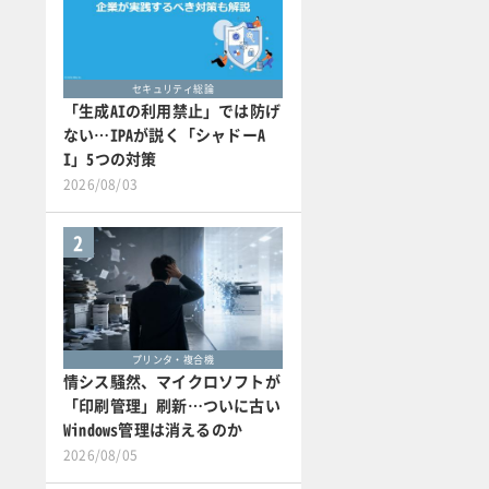
セキュリティ総論
「生成AIの利用禁止」では防げ
ない…IPAが説く「シャドーA
I」5つの対策
2026/08/03
2
プリンタ・複合機
情シス騒然、マイクロソフトが
「印刷管理」刷新…ついに古い
Windows管理は消えるのか
2026/08/05