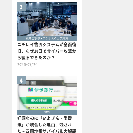
3
標的型攻撃・ランサムウェア対策
ニチレイ物流システムが全面復
旧、なぜ10日でサイバー攻撃か
ら復旧できたのか？
2026/07/26
4
地銀
好調なのに「いよぎん・愛媛
銀」が統合した理由、残され
た…四国地銀サバイバル大解説