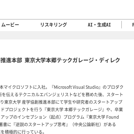
ムービー
リスキリング
AI・生成AI
推進本部 東京大学本郷テックガレージ・ディレク
後、日本マイクロソフトに入社。『Microsoft Visual Studio』のプロダク
最新技術を伝えるテクニカルエバンジェリストなどを務めた後、スタート
月より東京大学 産学協創推進本部にて学生や研究者のスタートアップ
ドプロジェクトを行う『東京大学 本郷テックガレージ』や、卒業
アップのインセプション（起点）プログラム『東京大学 Found
著書に『逆説のスタートアップ思考』（中央公論新社）がある
信を積極的に行っている。