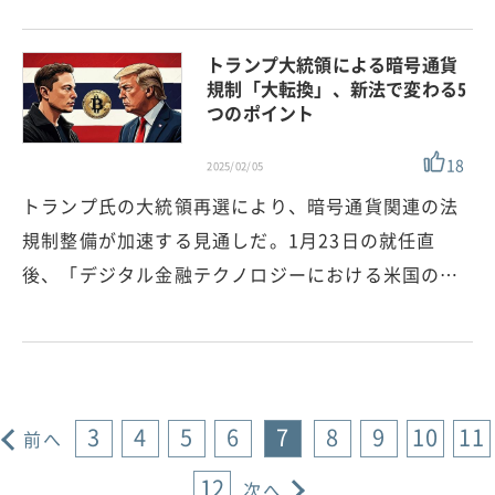
トランプ大統領による暗号通貨
規制「大転換」、新法で変わる5
つのポイント
18
2025/02/05
トランプ氏の大統領再選により、暗号通貨関連の法
規制整備が加速する見通しだ。1月23日の就任直
後、「デジタル金融テクノロジーにおける米国の…
3
4
5
6
7
8
9
10
11
前へ
12
次へ