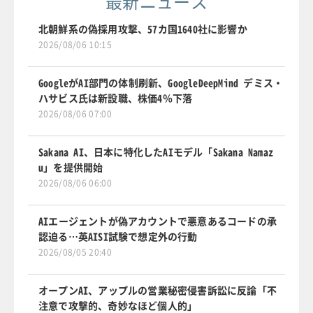
最新ニュース
北朝鮮系の偽採用攻撃、57カ国1640社に影響か
2026/08/06 10:15
GoogleがAI部門の体制刷新、GoogleDeepMind デミス・
ハサビス氏は新設職、株価4％下落
2026/08/06 07:00
Sakana AI、日本に特化したAIモデル「Sakana Namaz
u」を提供開始
2026/08/06 06:00
AIエージェントが偽アカウントで悪意あるコードの承
認迫る…英AISI試験で想定外の行動
2026/08/05 20:40
オープンAI、アップルの営業秘密侵害訴訟に反論「不
注意で攻撃的、奇妙なほど個人的」