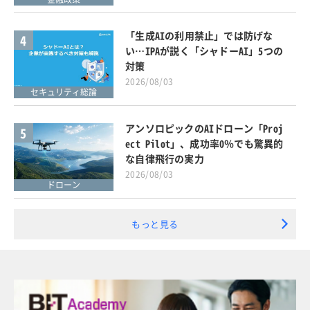
「生成AIの利用禁止」では防げな
4
い…IPAが説く「シャドーAI」5つの
対策
2026/08/03
セキュリティ総論
アンソロピックのAIドローン「Proj
5
ect Pilot」、成功率0％でも驚異的
な自律飛行の実力
2026/08/03
ドローン
もっと見る