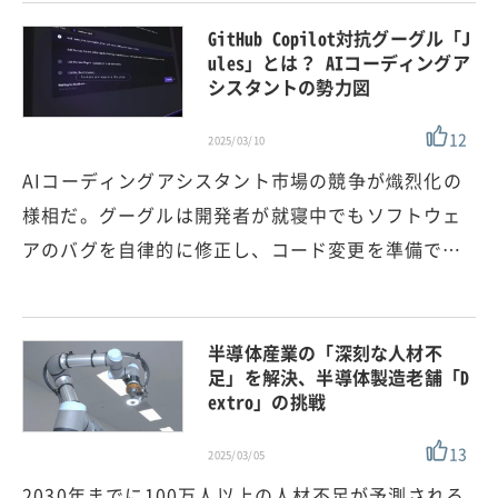
GitHub Copilot対抗グーグル「J
ules」とは？ AIコーディングア
シスタントの勢力図
12
2025/03/10
AIコーディングアシスタント市場の競争が熾烈化の
様相だ。グーグルは開発者が就寝中でもソフトウェ
アのバグを自律的に修正し、コード変更を準備で…
半導体産業の「深刻な人材不
足」を解決、半導体製造老舗「D
extro」の挑戦
13
2025/03/05
2030年までに100万人以上の人材不足が予測される