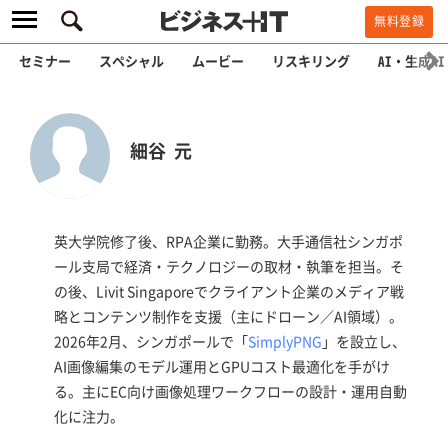
無料登録
セミナー
スペシャル
ムービー
リスキリング
AI・生成AI
細谷 元
英大学院修了後、RPA企業に勤務。大手通信社シンガポ
ール支局で経済・テクノロジーの取材・執筆を担当。そ
の後、Livit Singaporeでクライアント企業のメディア戦
略とコンテンツ制作を支援（主にドローン／AI領域）。
2026年2月、シンガポールで「
SimplyPNG
」を設立し、
AI画像編集のモデル運用とGPUコスト最適化を手がけ
る。主にEC向け画像処理ワークフローの設計・運用自動
化に注力。