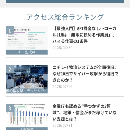
アクセス総合ランキング
【最強入門】API課金なし…ローカ
1
ルLLMは「無限に頼める作業員」、
ハマる仕事の3条件
2026/07/30
AI・生成AI
ニチレイ物流システムが全面復旧、
2
なぜ10日でサイバー攻撃から復旧で
きたのか？
2026/07/26
標的型攻撃・ランサムウェア対策
金融庁も認める“手つかずの3領
3
域”、地銀・信金がまだ稼げていな
い支援とは？
2026/07/31
金融政策