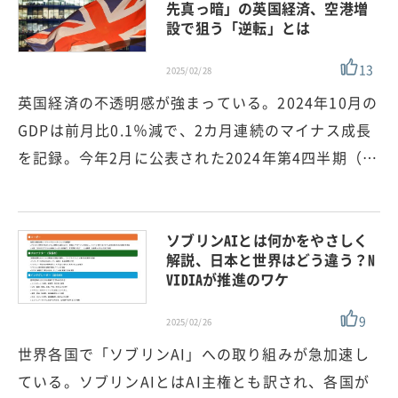
先真っ暗」の英国経済、空港増
設で狙う「逆転」とは
13
2025/02/28
英国経済の不透明感が強まっている。2024年10月の
GDPは前月比0.1％減で、2カ月連続のマイナス成長
を記録。今年2月に公表された2024年第4四半期（…
ソブリンAIとは何かをやさしく
解説、日本と世界はどう違う？N
VIDIAが推進のワケ
9
2025/02/26
世界各国で「ソブリンAI」への取り組みが急加速し
ている。ソブリンAIとはAI主権とも訳され、各国が