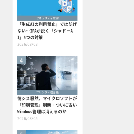
セキュリティ総論
「生成AIの利用禁止」では防げ
ない…IPAが説く「シャドーA
I」5つの対策
2026/08/03
4
プリンタ・複合機
情シス騒然、マイクロソフトが
「印刷管理」刷新…ついに古い
Windows管理は消えるのか
2026/08/05