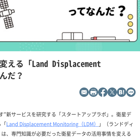
l
a
y
V
「Land Displacement
i
てなんだ？
d
e
o
す”新サービスを研究する「スタートアップラボ」。衛星デ
る「
Land Displacement Monitoring（LDM）
」（ランドディ
）は、専門知識が必要だった衛星データの活用事情を変える