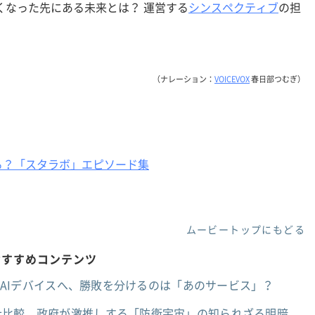
くなった先にある未来とは？ 運営する
シンスペクティブ
の担
（ナレーション：
VOICEVOX
春日部つむぎ）
る？「スタラボ」エピソード集
ムービートップにもどる
おすすめコンテンツ
次の競争はAIデバイスへ、勝敗を分けるのは「あのサービス」？
ど5社比較、政府が激推しする「防衛宇宙」の知られざる明暗