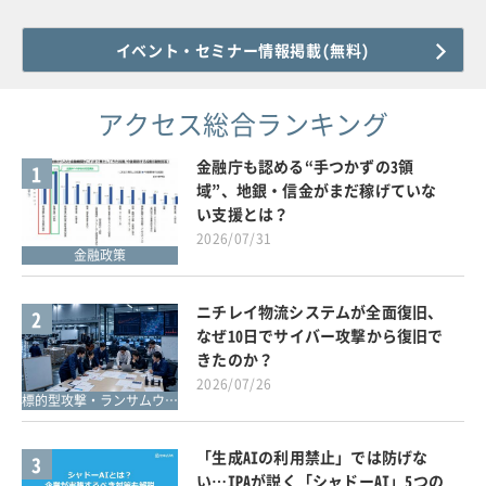
イベント・セミナー情報掲載(無料)
アクセス総合ランキング
金融庁も認める“手つかずの3領
1
域”、地銀・信金がまだ稼げていな
い支援とは？
2026/07/31
金融政策
ニチレイ物流システムが全面復旧、
2
なぜ10日でサイバー攻撃から復旧で
きたのか？
2026/07/26
標的型攻撃・ランサムウェア対策
「生成AIの利用禁止」では防げな
3
い…IPAが説く「シャドーAI」5つの