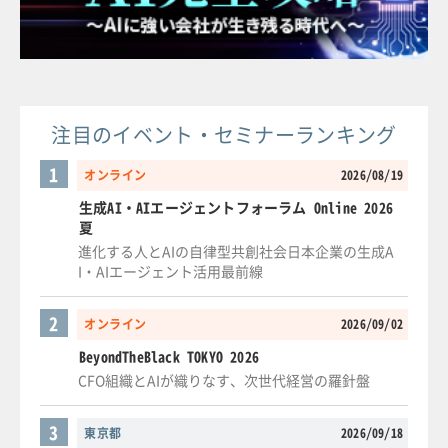
注目のイベント・セミナーランキング
1
オンライン
2026/08/19
生成AI・AIエージェントフォーラム Online 2026
夏
進化する人とAIの自律型共創社会日本企業の生成A
I・AIエージェント活用最前線
2
オンライン
2026/09/02
BeyondTheBlack TOKYO 2026
CFO組織とAIが織りなす、次世代経営の羅針盤
3
東京都
2026/09/18