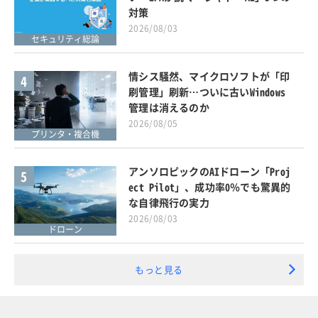
対策
2026/08/03
セキュリティ総論
情シス騒然、マイクロソフトが「印
4
刷管理」刷新…ついに古いWindows
管理は消えるのか
2026/08/05
プリンタ・複合機
アンソロピックのAIドローン「Proj
5
ect Pilot」、成功率0％でも驚異的
な自律飛行の実力
2026/08/03
ドローン
もっと見る