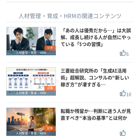
人材管理・育成・HRMの関連コンテンツ
「あの人は優秀だから…」は大誤
解、成長し続ける人が自然にやっ
ている「5つの習慣」
記事
6
人材管理・育成・HRM
三菱総合研究所の「生成AI活用
術」超解説、コンサルの“新しい
稼ぎ方”が凄すぎる…
記事
10
人材管理・育成・HRM
転職か残留か…判断に迷う人が見
直すべき“本当の基準”とは何か
記事
人材管理・育成・HRM