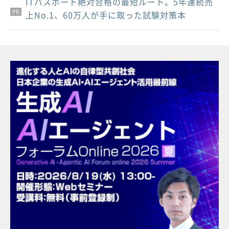
ITパスポート絶対合格の最短ルート。5年連続売
PR
PR
PR
上No.1、60万人が手に取った試験対策本