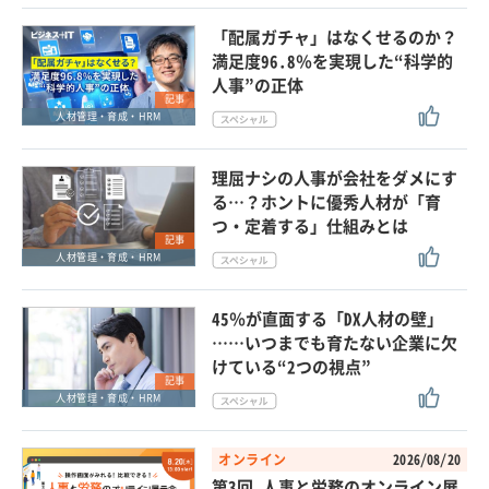
「配属ガチャ」はなくせるのか？
満足度96.8％を実現した“科学的
人事”の正体
記事
人材管理・育成・HRM
理屈ナシの人事が会社をダメにす
る…？ホントに優秀人材が「育
つ・定着する」仕組みとは
記事
人材管理・育成・HRM
45％が直面する「DX人材の壁」
……いつまでも育たない企業に欠
けている“2つの視点”
記事
人材管理・育成・HRM
オンライン
2026/08/20
第3回 人事と労務のオンライン展