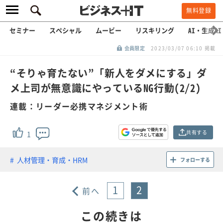
無料登録
セミナー
スペシャル
ムービー
リスキリング
AI・生成AI
会員限定
2023/03/07 06:10 掲載
“そりゃ育たない”「新人をダメにする」ダ
メ上司が無意識にやっているNG行動(2/2)
連載：リーダー必携マネジメント術
共有する
1
人材管理・育成・HRM
フォローする
1
2
前へ
この続きは