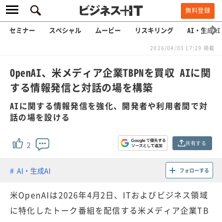
無料登録
セミナー
スペシャル
ムービー
リスキリング
AI・生成AI
2026/04/03 17:29 掲載
OpenAI、米メディア企業TBPNを買収 AIに関
する情報発信と対話の場を構築
AIに関する情報発信を強化、開発者や利用者間で対
話の場を設ける
共有する
2
AI・生成AI
フォローする
米OpenAIは2026年4月2日、ITおよびビジネス領域
に特化したトーク番組を配信する米メディア企業TB