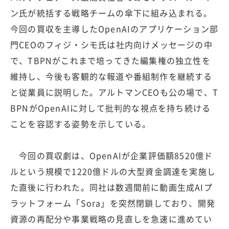
ン氏が統括する戦略チームの傘下に組み込まれる。
今回の買収を主導したOpenAIのアプリケーション部
門CEOのフィジ・シモ氏は社内向けメッセージの中
で、TBPNがこれまで培ってきた編集権の独立性を
維持し、今後も客観的な報道や番組制作を継続する
と従業員に説明した。アルトマンCEOも公の場で、T
BPNがOpenAIに対して批判的な視点を持ち続ける
ことを容認する姿勢を示している。
今回の買収劇は、OpenAIが企業評価額8520億ド
ルという規模で1220億ドルの大型資金調達を実施し
た直後に行われた。同社は数週間前に動画生成AIプ
ラットフォーム「Sora」を突然閉鎖しており、開発
資源の再配分や事業戦略の見直しを急速に進めてい