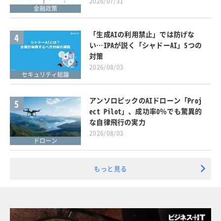
2026/07/31
金融政策
「生成AIの利用禁止」では防げな
4
い…IPAが説く「シャドーAI」5つの
対策
2026/08/03
セキュリティ総論
アンソロピックのAIドローン「Proj
5
ect Pilot」、成功率0％でも驚異的
な自律飛行の実力
2026/08/03
ドローン
もっと見る