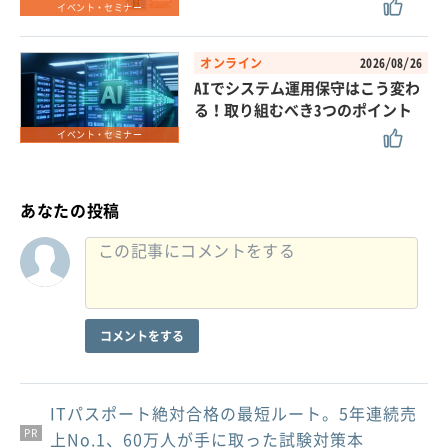
イベント・セミナー
オンライン
2026/08/26
AIでシステム運用保守はこう変わ
る！取り組むべき3つのポイント
イベント・セミナー
あなたの投稿
コメントをする
ITパスポート絶対合格の最短ルート。5年連続売
PR
PR
PR
上No.1、60万人が手に取った試験対策本