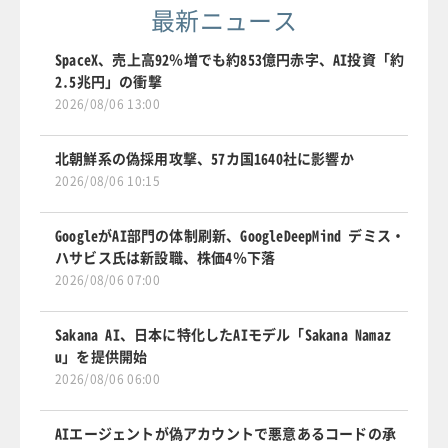
最新ニュース
SpaceX、売上高92％増でも約853億円赤字、AI投資「約
2.5兆円」の衝撃
2026/08/06 13:00
北朝鮮系の偽採用攻撃、57カ国1640社に影響か
2026/08/06 10:15
GoogleがAI部門の体制刷新、GoogleDeepMind デミス・
ハサビス氏は新設職、株価4％下落
2026/08/06 07:00
Sakana AI、日本に特化したAIモデル「Sakana Namaz
u」を提供開始
2026/08/06 06:00
AIエージェントが偽アカウントで悪意あるコードの承