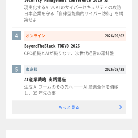
現実化するAI vs AI のサイバーセキュリティの攻防
日本企業を守る「自律型能動的サイバー防御」を構
築せよ
4
オンライン
2026/09/02
BeyondTheBlack TOKYO 2026
CFO組織とAIが織りなす、次世代経営の羅針盤
5
東京都
2026/08/28
AI産業戦略 実践講座
生成 AI ブームのその先へ ── AI 産業全体を俯瞰
し、35 年先の事
もっと見る