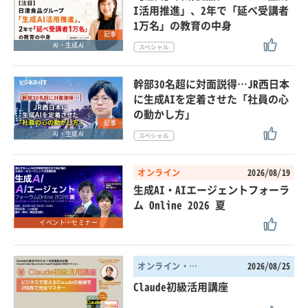
I活用推進」、2年で「延べ受講者
1万名」の教育の中身
記事
AI・生成AI
幹部30名超に対面説得…JR西日本
に生成AIを定着させた「社員の心
の動かし方」
記事
AI・生成AI
オンライン
2026/08/19
生成AI・AIエージェントフォーラ
ム Online 2026 夏
イベント・セミナー
オンライン・東京都
2026/08/25
Claude初級活用講座