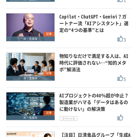
1
Copilot・ChatGPT・Gemini？ガ
ートナー流「AIアシスタント」選
定の“4つの基準”とは
記事
3
AI・生成AI
物知りなだけで満足する人は、AI
時代に評価されない…“知的メタ
ボ”解消法
記事
5
AI・生成AI
AIプロジェクトの40％超が中止？
製造業がハマる「データはあるの
に動けない」の解決策
記事
AI・生成AI
【注目】日清食品グループ「生成A