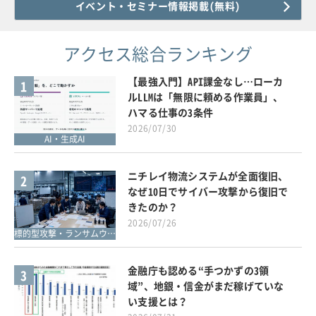
イベント・セミナー情報掲載(無料)
アクセス総合ランキング
【最強入門】API課金なし…ローカ
1
ルLLMは「無限に頼める作業員」、
ハマる仕事の3条件
2026/07/30
AI・生成AI
ニチレイ物流システムが全面復旧、
2
なぜ10日でサイバー攻撃から復旧で
きたのか？
2026/07/26
標的型攻撃・ランサムウェア対策
金融庁も認める“手つかずの3領
3
域”、地銀・信金がまだ稼げていな
い支援とは？