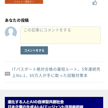
イベント・セミナー
あなたの投稿
コメントをする
ITパスポート絶対合格の最短ルート。5年連続売
PR
PR
PR
上No.1、60万人が手に取った試験対策本