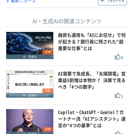
最新ニュース
フォローする
AI・生成AIの関連コンテンツ
融資も運用も「AIにお任せ」で何
が起きる？銀行員に残された“超
重要な仕事”とは
記事
4
AI・生成AI
AI需要で急成長、「太陽誘電」営
業益5割増は本物か？ 決算で見る
べき「4つの数字」
記事
3
AI・生成AI
Copilot・ChatGPT・Gemini？ガ
ートナー流「AIアシスタント」選
定の“4つの基準”とは
記事
AI・生成AI