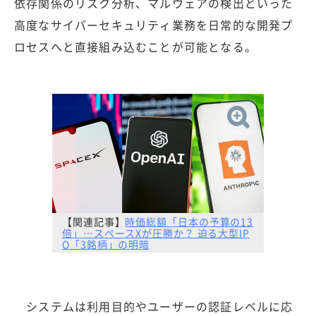
依存関係のリスク分析、マルウェアの検出といった
高度なサイバーセキュリティ業務を日常的な開発プ
ロセスへと直接組み込むことが可能となる。
【関連記事】
時価総額「日本の予算の13
倍」…スペースXが圧勝か？ 迫る大型IP
O「3銘柄」の明暗
システムは利用目的やユーザーの認証レベルに応