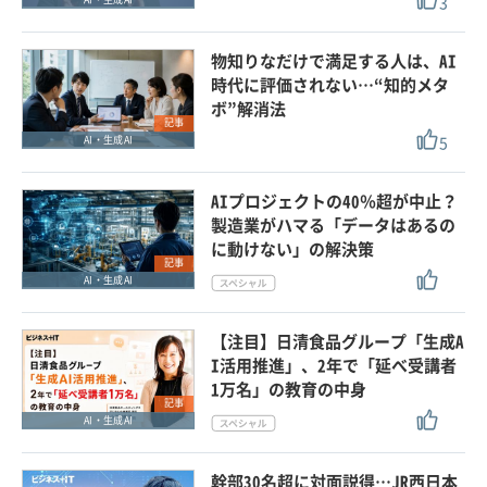
3
物知りなだけで満足する人は、AI
時代に評価されない…“知的メタ
ボ”解消法
記事
5
AI・生成AI
AIプロジェクトの40％超が中止？
製造業がハマる「データはあるの
に動けない」の解決策
記事
AI・生成AI
【注目】日清食品グループ「生成A
I活用推進」、2年で「延べ受講者
1万名」の教育の中身
記事
AI・生成AI
幹部30名超に対面説得…JR西日本