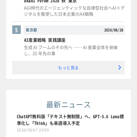
DX&AI Forum 2026 秋 東京
AGI時代のエージェンティックな自律型社会へAI×デ
ジタルを駆使した日本企業のAX戦略
5
東京都
2026/08/28
AI産業戦略 実践講座
生成 AI ブームのその先へ ── AI 産業全体を俯瞰
し、35 年先の事
もっと見る
最新ニュース
ChatGPT無料版「テキスト無制限」へ、GPT-5.6 Luna標
準化し「Think」も来週導入予定
2026/08/07 20:09