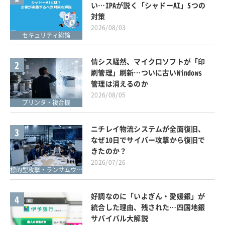
い…IPAが説く「シャドーAI」5つの
対策
2026/08/03
セキュリティ総論
情シス騒然、マイクロソフトが「印
2
刷管理」刷新…ついに古いWindows
管理は消えるのか
2026/08/05
プリンタ・複合機
ニチレイ物流システムが全面復旧、
3
なぜ10日でサイバー攻撃から復旧で
きたのか？
2026/07/26
標的型攻撃・ランサムウェア対策
好調なのに「いよぎん・愛媛銀」が
4
統合した理由、残された…四国地銀
サバイバル大解説