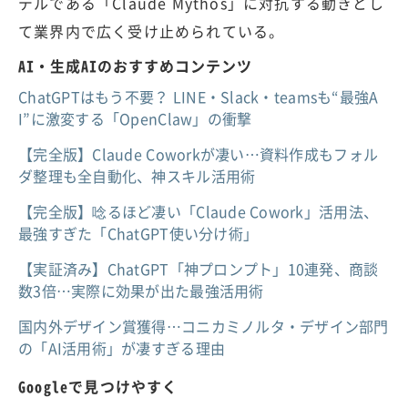
デルである「Claude Mythos」に対抗する動きとし
て業界内で広く受け止められている。
AI・生成AIのおすすめコンテンツ
ChatGPTはもう不要？ LINE・Slack・teamsも“最強A
I”に激変する「OpenClaw」の衝撃
【完全版】Claude Coworkが凄い…資料作成もフォル
ダ整理も全自動化、神スキル活用術
【完全版】唸るほど凄い「Claude Cowork」活用法、
最強すぎた「ChatGPT使い分け術」
【実証済み】ChatGPT「神プロンプト」10連発、商談
数3倍…実際に効果が出た最強活用術
国内外デザイン賞獲得…コニカミノルタ・デザイン部門
の「AI活用術」が凄すぎる理由
Googleで見つけやすく