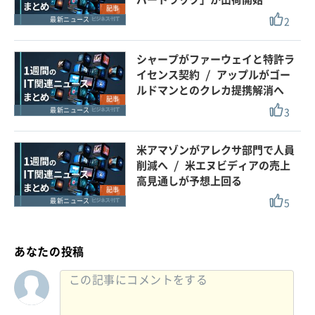
記事
2
最新ニュース
シャープがファーウェイと特許ラ
イセンス契約 / アップルがゴー
ルドマンとのクレカ提携解消へ
記事
3
最新ニュース
米アマゾンがアレクサ部門で人員
削減へ / 米エヌビディアの売上
高見通しが予想上回る
記事
5
最新ニュース
あなたの投稿