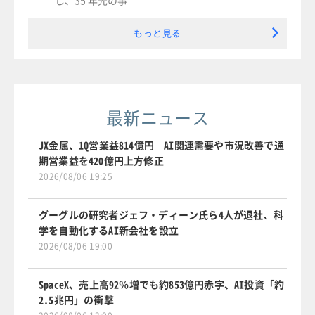
し、35 年先の事
もっと見る
最新ニュース
JX金属、1Q営業益814億円 AI関連需要や市況改善で通
期営業益を420億円上方修正
2026/08/06 19:25
グーグルの研究者ジェフ・ディーン氏ら4人が退社、科
学を自動化するAI新会社を設立
2026/08/06 19:00
SpaceX、売上高92％増でも約853億円赤字、AI投資「約
2.5兆円」の衝撃