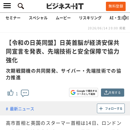
無料登録
セミナー
スペシャル
ムービー
リスキリング
AI・生成AI
2026/06/14 20:00 掲載
【令和の日英同盟】日英首脳が経済安保共
同宣言を発表、先端技術と安全保障で協力
強化
次期戦闘機の共同開発、サイバー・先端技術での協
力推進
共有する
1
最新ニュース
フォローする
高市首相と英国のスターマー首相は14日、ロンドン