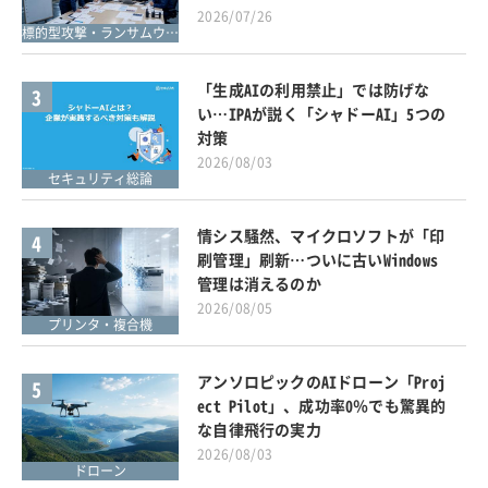
2026/07/26
標的型攻撃・ランサムウェア対策
「生成AIの利用禁止」では防げな
3
い…IPAが説く「シャドーAI」5つの
対策
2026/08/03
セキュリティ総論
情シス騒然、マイクロソフトが「印
4
刷管理」刷新…ついに古いWindows
管理は消えるのか
2026/08/05
プリンタ・複合機
アンソロピックのAIドローン「Proj
5
ect Pilot」、成功率0％でも驚異的
な自律飛行の実力
2026/08/03
ドローン