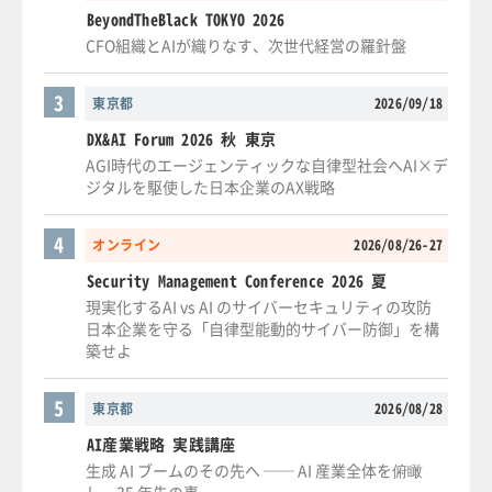
BeyondTheBlack TOKYO 2026
CFO組織とAIが織りなす、次世代経営の羅針盤
3
東京都
2026/09/18
DX&AI Forum 2026 秋 東京
AGI時代のエージェンティックな自律型社会へAI×デ
ジタルを駆使した日本企業のAX戦略
4
オンライン
2026/08/26-27
Security Management Conference 2026 夏
現実化するAI vs AI のサイバーセキュリティの攻防
日本企業を守る「自律型能動的サイバー防御」を構
築せよ
5
東京都
2026/08/28
AI産業戦略 実践講座
生成 AI ブームのその先へ ── AI 産業全体を俯瞰