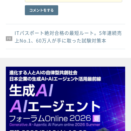
コメントをする
ITパスポート絶対合格の最短ルート。5年連続売
PR
PR
PR
上No.1、60万人が手に取った試験対策本