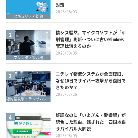
対策
2026/08/03
セキュリティ総論
情シス騒然、マイクロソフトが「印
2
刷管理」刷新…ついに古いWindows
管理は消えるのか
2026/08/05
プリンタ・複合機
ニチレイ物流システムが全面復旧、
3
なぜ10日でサイバー攻撃から復旧で
きたのか？
2026/07/26
標的型攻撃・ランサムウェア対策
好調なのに「いよぎん・愛媛銀」が
4
統合した理由、残された…四国地銀
サバイバル大解説
2026/08/05