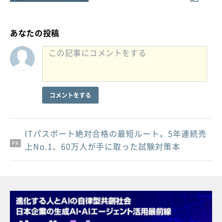
あなたの投稿
コメントをする
ITパスポート絶対合格の最短ルート。5年連続売
PR
PR
PR
上No.1、60万人が手に取った試験対策本