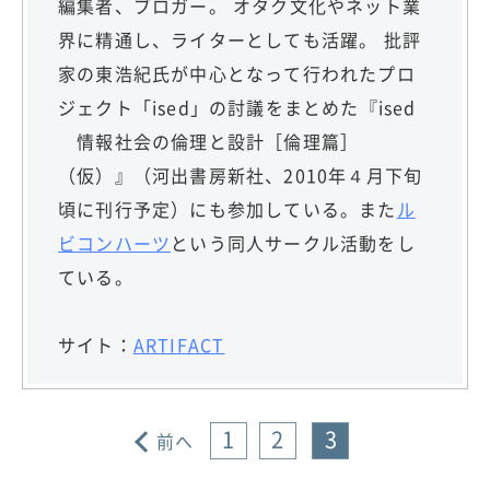
編集者、ブロガー。 オタク文化やネット業
界に精通し、ライターとしても活躍。 批評
家の東浩紀氏が中心となって行われたプロ
ジェクト「ised」の討議をまとめた『ised
情報社会の倫理と設計［倫理篇］
（仮）』（河出書房新社、2010年４月下旬
頃に刊行予定）にも参加している。また
ル
ビコンハーツ
という同人サークル活動をし
ている。
サイト：
ARTIFACT
1
2
3
前へ