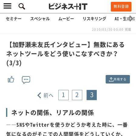
無料登録
セミナー
スペシャル
ムービー
リスキリング
AI・生成AI
2010/03/30 00:00 掲載
【加野瀬未友氏インタビュー】無数にある
ネットツールをどう使いこなすべきか？
(3/3)
共有する
1
2
3
前へ
ネットの関係、リアルの関係
――SNSやTwitterを使うかどうか考えた時に、一番
気になるのがそこでの人間関係をどうしていくか、