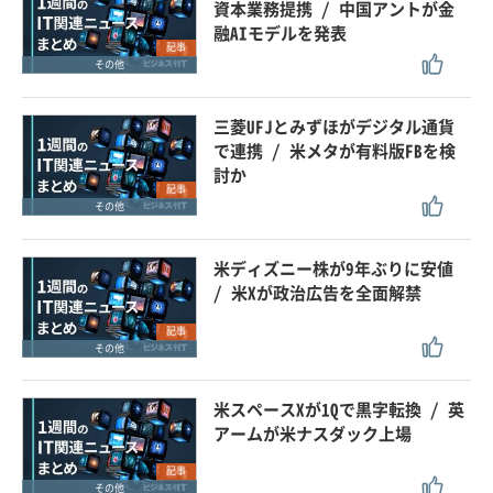
資本業務提携 / 中国アントが金
融AIモデルを発表
記事
その他
三菱UFJとみずほがデジタル通貨
で連携 / 米メタが有料版FBを検
討か
記事
その他
米ディズニー株が9年ぶりに安値
/ 米Xが政治広告を全面解禁
記事
その他
米スペースXが1Qで黒字転換 / 英
アームが米ナスダック上場
記事
その他