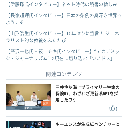
【伊藤聡氏インタビュー】ネット時代の読書の愉しみ
【長嶺超輝氏インタビュー】日本の条例の奥深き世界へ
ようこそ
【山形浩生氏インタビュー】10年ぶりに宣言！ ジェネ
ラリスト的な教養をふたたび
【芹沢一也氏・荻上チキ氏インタビュー】“アカデミッ
ク・ジャーナリズム”で現在に切り込む「シノドス」
関連コンテンツ
三井住友海上プライマリー生命の
保険DX、わざわざ更新系APIを採
用したワケ
記事
1
その他
キーエンスが生成AIベンチャーと