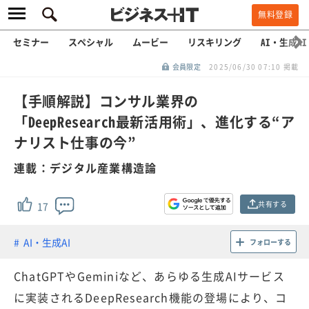
無料登録
セミナー
スペシャル
ムービー
リスキリング
AI・生成AI
会員限定
2025/06/30 07:10 掲載
【手順解説】コンサル業界の
「DeepResearch最新活用術」、進化する“ア
ナリスト仕事の今”
連載：デジタル産業構造論
共有する
17
AI・生成AI
フォローする
ChatGPTやGeminiなど、あらゆる生成AIサービス
に実装されるDeepResearch機能の登場により、コ