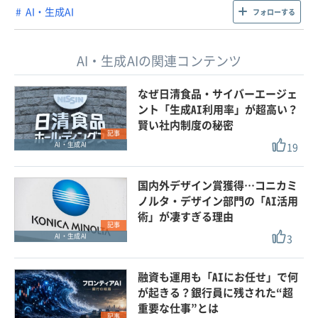
AI・生成AI
フォローする
AI・生成AIの関連コンテンツ
なぜ日清食品・サイバーエージェ
ント「生成AI利用率」が超高い？
賢い社内制度の秘密
記事
19
AI・生成AI
国内外デザイン賞獲得…コニカミ
ノルタ・デザイン部門の「AI活用
術」が凄すぎる理由
記事
3
AI・生成AI
融資も運用も「AIにお任せ」で何
が起きる？銀行員に残された“超
重要な仕事”とは
記事