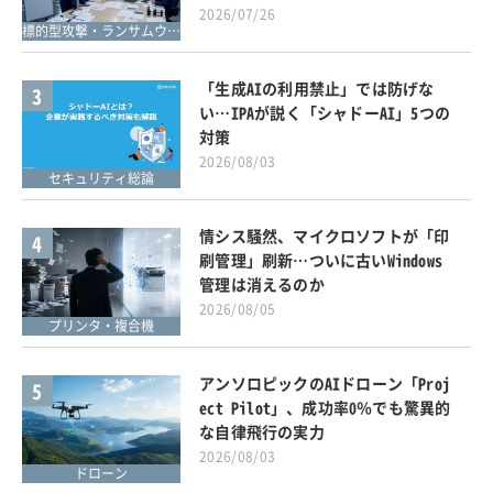
2026/07/26
標的型攻撃・ランサムウェア対策
「生成AIの利用禁止」では防げな
3
い…IPAが説く「シャドーAI」5つの
対策
2026/08/03
セキュリティ総論
情シス騒然、マイクロソフトが「印
4
刷管理」刷新…ついに古いWindows
管理は消えるのか
2026/08/05
プリンタ・複合機
アンソロピックのAIドローン「Proj
5
ect Pilot」、成功率0％でも驚異的
な自律飛行の実力
2026/08/03
ドローン