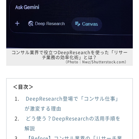
コンサル業界で役立つDeepResearchを使った「リサー
チ業務の効率化術」とは？
（Photo：Nwz/Shutterstock.com）
＜目次＞
DeepResearch登場で「コンサル仕事」
が激変する理由
どう使う？DeepResearchの活用手順を
解説
【Before】コンサル業界の「リサーチ業