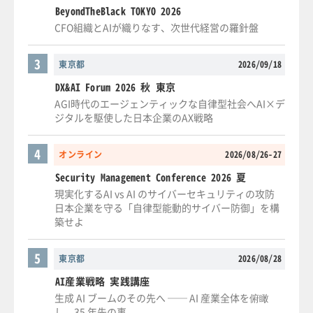
BeyondTheBlack TOKYO 2026
CFO組織とAIが織りなす、次世代経営の羅針盤
3
東京都
2026/09/18
DX&AI Forum 2026 秋 東京
AGI時代のエージェンティックな自律型社会へAI×デ
ジタルを駆使した日本企業のAX戦略
4
オンライン
2026/08/26-27
Security Management Conference 2026 夏
現実化するAI vs AI のサイバーセキュリティの攻防
日本企業を守る「自律型能動的サイバー防御」を構
築せよ
5
東京都
2026/08/28
AI産業戦略 実践講座
生成 AI ブームのその先へ ── AI 産業全体を俯瞰
し、35 年先の事