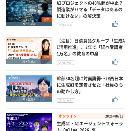
AIプロジェクトの40％超が中止？
製造業がハマる「データはあるの
に動けない」の解決策
記事
AI・生成AI
【注目】日清食品グループ「生成A
I活用推進」、2年で「延べ受講者
1万名」の教育の中身
記事
AI・生成AI
幹部30名超に対面説得…JR西日本
に生成AIを定着させた「社員の心
の動かし方」
記事
AI・生成AI
オンライン
2026/08/19
生成AI・AIエージェントフォーラ
ム Online 2026 夏