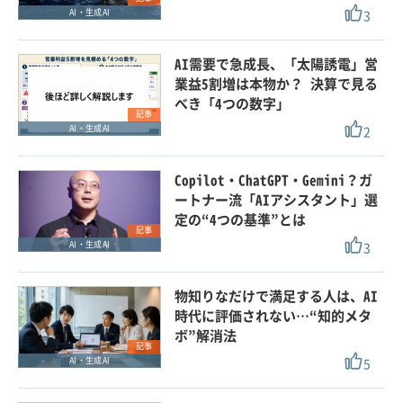
3
AI・生成AI
AI需要で急成長、「太陽誘電」営
業益5割増は本物か？ 決算で見る
べき「4つの数字」
記事
2
AI・生成AI
Copilot・ChatGPT・Gemini？ガ
ートナー流「AIアシスタント」選
定の“4つの基準”とは
記事
3
AI・生成AI
物知りなだけで満足する人は、AI
時代に評価されない…“知的メタ
ボ”解消法
記事
5
AI・生成AI