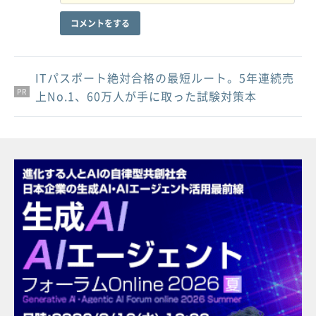
コメントをする
ITパスポート絶対合格の最短ルート。5年連続売
PR
PR
PR
上No.1、60万人が手に取った試験対策本