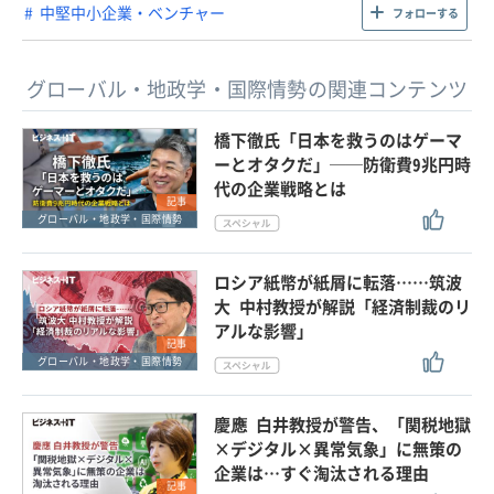
中堅中小企業・ベンチャー
フォローする
グローバル・地政学・国際情勢の関連コンテンツ
橋下徹氏「日本を救うのはゲーマ
ーとオタクだ」──防衛費9兆円時
代の企業戦略とは
記事
グローバル・地政学・国際情勢
ロシア紙幣が紙屑に転落……筑波
大 中村教授が解説「経済制裁のリ
アルな影響」
記事
グローバル・地政学・国際情勢
慶應 白井教授が警告、「関税地獄
×デジタル×異常気象」に無策の
企業は…すぐ淘汰される理由
記事