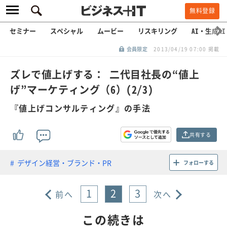
無料登録
セミナー
スペシャル
ムービー
リスキリング
AI・生成AI
会員限定
2013/04/19 07:00 掲載
ズレで値上げする： 二代目社長の“値上
げ”マーケティング（6）(2/3)
『値上げコンサルティング』の手法
共有する
デザイン経営・ブランド・PR
フォローする
1
2
3
前へ
次へ
この続きは