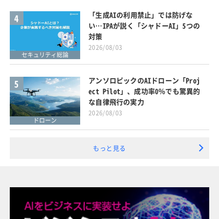
「生成AIの利用禁止」では防げな
4
い…IPAが説く「シャドーAI」5つの
対策
2026/08/03
セキュリティ総論
アンソロピックのAIドローン「Proj
5
ect Pilot」、成功率0％でも驚異的
な自律飛行の実力
2026/08/03
ドローン
もっと見る