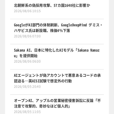
北朝鮮系の偽採用攻撃、57カ国1640社に影響か
2026/08/06 10:15
GoogleがAI部門の体制刷新、GoogleDeepMind デミス・
ハサビス氏は新設職、株価4％下落
2026/08/06 07:00
Sakana AI、日本に特化したAIモデル「Sakana Namaz
u」を提供開始
2026/08/06 06:00
AIエージェントが偽アカウントで悪意あるコードの承
認迫る…英AISI試験で想定外の行動
2026/08/05 20:40
オープンAI、アップルの営業秘密侵害訴訟に反論「不
注意で攻撃的、奇妙なほど個人的」
2026/08/05 11:05