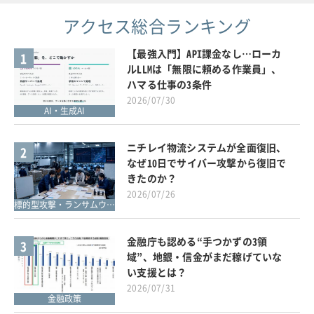
アクセス総合ランキング
【最強入門】API課金なし…ローカ
1
ルLLMは「無限に頼める作業員」、
ハマる仕事の3条件
2026/07/30
AI・生成AI
ニチレイ物流システムが全面復旧、
2
なぜ10日でサイバー攻撃から復旧で
きたのか？
2026/07/26
標的型攻撃・ランサムウェア対策
金融庁も認める“手つかずの3領
3
域”、地銀・信金がまだ稼げていな
い支援とは？
2026/07/31
金融政策