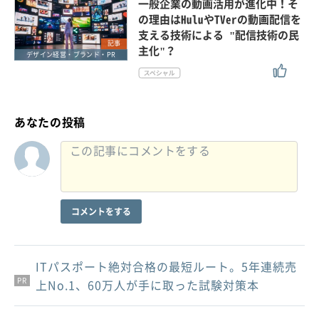
一般企業の動画活用が進化中！そ
の理由はHuluやTVerの動画配信を
支える技術による "配信技術の民
記事
主化"？
デザイン経営・ブランド・PR
あなたの投稿
コメントをする
ITパスポート絶対合格の最短ルート。5年連続売
PR
PR
PR
上No.1、60万人が手に取った試験対策本