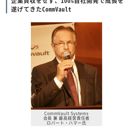
企業買収をせず、100%自社開発で成長を
遂げてきたCommVault
CommVault Systems
会長 兼 最高経営責任者
ロバート・ハマー氏