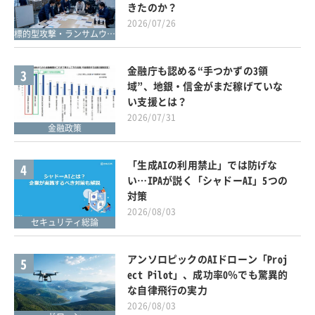
きたのか？
2026/07/26
標的型攻撃・ランサムウェア対策
金融庁も認める“手つかずの3領
3
域”、地銀・信金がまだ稼げていな
い支援とは？
2026/07/31
金融政策
「生成AIの利用禁止」では防げな
4
い…IPAが説く「シャドーAI」5つの
対策
2026/08/03
セキュリティ総論
アンソロピックのAIドローン「Proj
5
ect Pilot」、成功率0％でも驚異的
な自律飛行の実力
2026/08/03