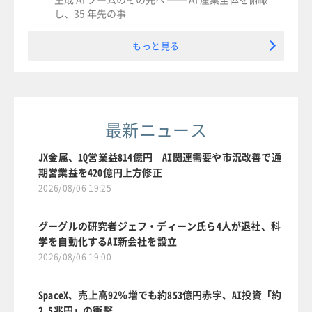
し、35 年先の事
もっと見る
最新ニュース
JX金属、1Q営業益814億円 AI関連需要や市況改善で通
期営業益を420億円上方修正
2026/08/06 19:25
グーグルの研究者ジェフ・ディーン氏ら4人が退社、科
学を自動化するAI新会社を設立
2026/08/06 19:00
SpaceX、売上高92％増でも約853億円赤字、AI投資「約
2.5兆円」の衝撃