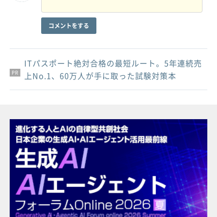
コメントをする
ITパスポート絶対合格の最短ルート。5年連続売
PR
PR
PR
上No.1、60万人が手に取った試験対策本