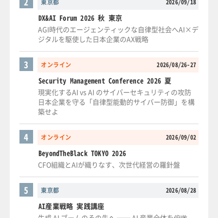
2
東京都
2026/09/18
DX&AI Forum 2026 秋 東京
AGI時代のエージェンティックな自律型社会へAI×デ
ジタルを駆使した日本企業のAX戦略
3
オンライン
2026/08/26-27
Security Management Conference 2026 夏
現実化するAI vs AI のサイバーセキュリティの攻防
日本企業を守る「自律型能動的サイバー防御」を構
築せよ
4
オンライン
2026/09/02
BeyondTheBlack TOKYO 2026
CFO組織とAIが織りなす、次世代経営の羅針盤
5
東京都
2026/08/28
AI産業戦略 実践講座
生成 AI ブームのその先へ ── AI 産業全体を俯瞰